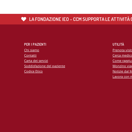
LA FONDAZIONE IEO - CCM SUPPORTA LE ATTIVITÀ C
PER I PAZIENTI
UTILITÀ
Chi siamo
Prenota visi
Contatti
Cerca medic
Carta dei servizi
Come raggiu
Soddisfazione del paziente
Monzino viag
Codice Etico
Notizie dal 
Lavora con n