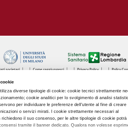
Dati societari
Come raggiungerci
Privacy Policy
Policy Co
ntro Cardiologico Monzino IRCCS - Istituto di Ricovero e Cura a Carattere Scientif
 cookie
mento di Scienze Cliniche e di Comunità - Sezione di Malattie dell’Apparato Cardiov
Università degli Studi di Milano
utilizza diverse tipologie di cookie: cookie tecnici strettamente n
nzionamento; cookie analitici per lo svolgimento di analisi statisti
Centro Cardiologico Monzino
ervono per individuare le preferenze dell’utente al fine di creare 
Via Carlo Parea, 4 - 20138 Milano
nicazioni o servizi mirati. I cookie strettamente necessari al
Tel. 02580021 Fax. 02504667
P.IVA 13055640158
richiedono il suo consenso, per le altre tipologie di cookie potrà
Codice intermediario fatturazione elettronica A4707H7
 consensi tramite il banner dedicato. Qualora non volesse esprim