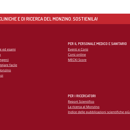
LINICHE E DI RICERCA DEL MONZINO. SOSTIENILA!
PER IL PERSONALE MEDICO E SANITARIO
te ed esami
Eventi e Corsi
o
Corsi online
ngerci
MECKI Score
giare facile
Monzino
oi
PER I RICERCATORI
Report Scientifico
La ricerca al Monzino
Indice delle pubblicazioni scientifiche più