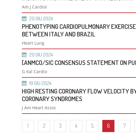
Unità
Am J Cardiol
Metab
Banca
20
GIU
2024
Monit
PHENOTYPING CARDIOPULMONARY EXERCISE 
cardi
BETWEEN ITALY AND BRAZIL
Malat
Heart Lung
20
GIU
2024
[ANMCO/SIC CONSENSUS STATEMENT ON PU
G Ital Cardio
19
GIU
2024
HIGH RESTING CORONARY FLOW VELOCITY B
CORONARY SYNDROMES
J Am Heart Assoc
1
2
3
4
5
6
7