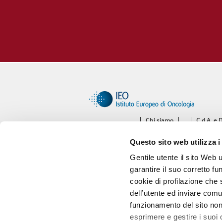
Chi siamo
C.d.A. e 
Ce
Questo sito web utilizza i
Diparti
Gentile utente il sito Web 
garantire il suo corretto fu
cookie di profilazione che s
dell’utente ed inviare comu
funzionamento del sito non 
esprimere e gestire i suoi