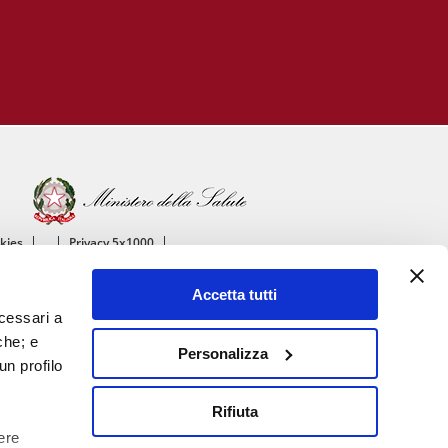
okies
Privacy 5x1000
ico
Accetta tutti
ascolare
ecessari a
che; e
Personalizza
un profilo
Rifiuta
ere