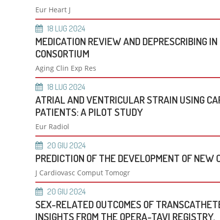
Cardiochirurgia
Ricov
Eur Heart J
Cardi
Biologia Molecolare della Trombosi nelle
Aritm
Cardiochirurgia post-intensiva
Presa
Malattie Cardiovascolari
Monzi
Cardio
18
LUG
2024
Telemedicina
Genetica Cardiovascolare
MEDICATION REVIEW AND DEPRESCRIBING IN
Cardio
Cardiochirurgia Traslazionale
Cardiomiopatie Ereditarie
CONSORTIUM
MATERIALE INFORMATIVO
DIRITTI 
Chiru
Ingegneria Tissutale
Cardi
Materiale info-educativo
Carta 
Aging Clin Exp Res
Biotecnologie Applicate nell’Infiammazione
cardi
Carta dei servizi
Soddi
Cardiovascolare
18
LUG
2024
Richi
Asse Neuro-cardiovascolare
ATRIAL AND VENTRICULAR STRAIN USING CA
Priva
Invecchiamento Cardiovascolare
DIP. ANESTESIA E TERAPIA INTENSIVA
DIAGNOS
PATIENTS: A PILOT STUDY
Il Dipartimento
Ecodo
Eur Radiol
Terapia Intensiva
Test 
20
GIU
2024
Coordinamento attività anestesiologiche
Progr
PREDICTION OF THE DEVELOPMENT OF NEW 
Labor
J Cardiovasc Comput Tomogr
Polia
Monz
20
GIU
2024
Monzi
SEX-RELATED OUTCOMES OF TRANSCATHETER
Servi
INSIGHTS FROM THE OPERA-TAVI REGISTRY.