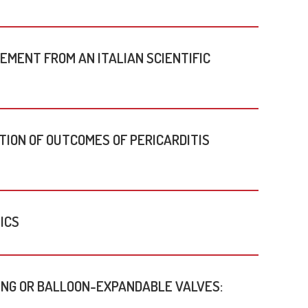
Sicurezza ISO 45001:2018
Ecocardiografia
enti
Piano di uguaglianza di genere
Radiologia
RM cardiovascolare
EMENT FROM AN ITALIAN SCIENTIFIC
Radiologia Body
TC Cardiovascolare
Cardiologia dello Sport
TION OF OUTCOMES OF PERICARDITIS
ICS
NG OR BALLOON-EXPANDABLE VALVES: