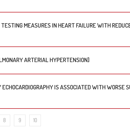
 di Diabetologia, Endocrinologia e Mal.
oliche
 dei tessuti cardiovascolari
oraggio multiparametrico
TESTING MEASURES IN HEART FAILURE WITH REDUCE
orespiratorio
tie Rare
LMONARY ARTERIAL HYPERTENSION]
Y ECHOCARDIOGRAPHY IS ASSOCIATED WITH WORSE SU
8
9
10