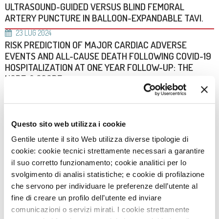
ULTRASOUND-GUIDED VERSUS BLIND FEMORAL
ARTERY PUNCTURE IN BALLOON-EXPANDABLE TAVI.
23
LUG
2024
RISK PREDICTION OF MAJOR CARDIAC ADVERSE
EVENTS AND ALL-CAUSE DEATH FOLLOWING COVID-19
HOSPITALIZATION AT ONE YEAR FOLLOW-UP: THE
HOPE-2 SCORE
23
LUG
2024
EARLY IMPAIRMENT OF PARACRINE AND PHENOTYPIC
FEATURES IN RESIDENT CARDIAC MESENCHYMAL
Questo sito web utilizza i cookie
STROMAL CELLS AFTER THORACIC RADIOTHERAPY
Gentile utente il sito Web utilizza diverse tipologie di
23
LUG
2024
cookie: cookie tecnici strettamente necessari a garantire
EVOLUT PRO AND SAPIEN ULTRA PERFORMANCE IN
il suo corretto funzionamento; cookie analitici per lo
SMALL AORTIC ANNULI: THE OPERA-TAVI REGISTRY
svolgimento di analisi statistiche; e cookie di profilazione
che servono per individuare le preferenze dell’utente al
1
2
3
4
5
6
7
8
fine di creare un profilo dell’utente ed inviare
comunicazioni o servizi mirati. I cookie strettamente