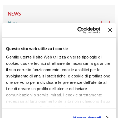
NEWS
3
AGO
IEO E MONZINO, MODELLI DI OSPEDALI GREEN IN
ITALIA
29
LUG
Questo sito web utilizza i cookie
DIVENTA VOLONTARIO SOTTOVOCE: UN GESTO CHE
FA LA DIFFERENZA
Gentile utente il sito Web utilizza diverse tipologie di
cookie: cookie tecnici strettamente necessari a garantire
27
LUG
il suo corretto funzionamento; cookie analitici per lo
AVVISO: CHIUSURA SERVIZI
svolgimento di analisi statistiche; e cookie di profilazione
che servono per individuare le preferenze dell’utente al
8
LUG
fine di creare un profilo dell’utente ed inviare
NIGHT RUN MONZINO: PUNTO ISCRIZIONI GIOVEDÌ
16/7
comunicazioni o servizi mirati. I cookie strettamente
necessari al funzionamento del sito non richiedono il suo
22
GIU
consenso, per le altre tipologie di cookie potrà esprimere
ACCREDITAMENTO DELLA NOSTRA UOS DI RM
e gestire i suoi consensi tramite il banner dedicato.
CARDIOVASCOLARE
Mostra dettagli