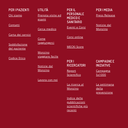
PER I PAZIENTI
UTILITÀ
PER IL
PER I MEDIA
PERSONALE
Chi siamo
Prenota visite ed
Press Release
MEDICO E
esami
SANITARIO
Contatti
Notizie dal
Eventi e Corsi
Cerca medico
Monzino
Carta dei servizi
Corsi online
Come
raggiungerci
Soddisfazione
MECKI Score
del paziente
Monzino
viaggiare facile
Codice Etico
PER I
CAMPAGNE E
RICERCATORI
INIZIATIVE
Notizie dal
Monzino
Report
Campagna
Scientifico
5x1000
Lavora con noi
La ricerca al
La settimana
Monzino
della
prevenzione
Indice delle
pubblicazioni
scientifiche più
recenti