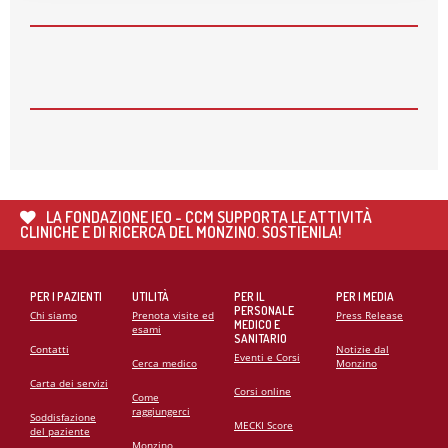
APERTE LE ISCRIZIONI PER I CORSI AUTUNNALI
DELLA MONZINO IMAGING ACADEMY
26
MAG
🌍 RIPARTE LA SECONDA FASE DEL PROGETTO DI
COOPERAZIONE SANITARIA IN ANGOLA
21
MAG
CARDIOMIOPATIE E GENETICA: L’INTERVENTO DEL
PROF. GIANFRANCO SINAGRA AL CONGRESSO
LA FONDAZIONE IEO - CCM SUPPORTA LE ATTIVITÀ
CARDIO MONZINO 2025
CLINICHE E DI RICERCA DEL MONZINO. SOSTIENILA!
PER I PAZIENTI
UTILITÀ
PER IL
PER I MEDIA
PERSONALE
Chi siamo
Prenota visite ed
Press Release
MEDICO E
esami
SANITARIO
Contatti
Notizie dal
Eventi e Corsi
Cerca medico
Monzino
Carta dei servizi
Corsi online
Come
raggiungerci
Soddisfazione
MECKI Score
del paziente
Monzino