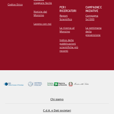
viaggiare facile
Codice Etico
PER I
CAMPAGNE E
RICERCATORI
INIZIATIVE
Notizie dal
Monzino
Report
Campagna
Scientifico
5x1000
Lavora con noi
La ricerca al
La settimana
Monzino
della
prevenzione
Indice delle
pubblicazioni
scientifiche più
recenti
Chi siamo
C.d.A. e Dati societari