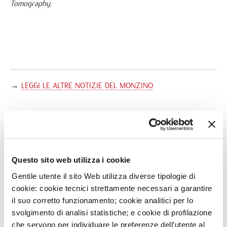
Tomography
.
→
LEGGI LE ALTRE NOTIZIE DEL MONZINO
NEWS
Questo sito web utilizza i cookie
Gentile utente il sito Web utilizza diverse tipologie di
3
AGO
IEO E MONZINO, MODELLI DI OSPEDALI GREEN IN
cookie: cookie tecnici strettamente necessari a garantire
ITALIA
il suo corretto funzionamento; cookie analitici per lo
svolgimento di analisi statistiche; e cookie di profilazione
29
LUG
che servono per individuare le preferenze dell’utente al