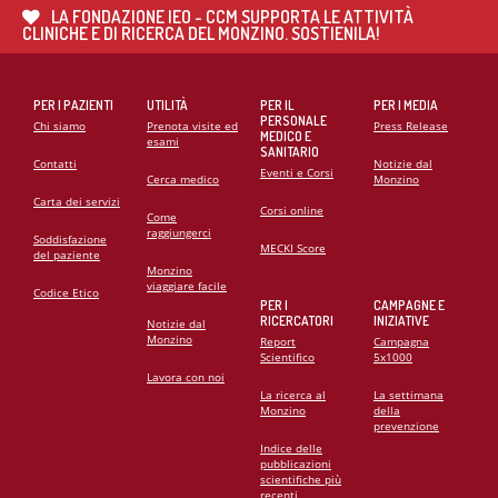
PROF. GIANFRANCO SINAGRA AL CONGRESSO
LA FONDAZIONE IEO - CCM SUPPORTA LE ATTIVITÀ
CARDIO MONZINO 2025
CLINICHE E DI RICERCA DEL MONZINO. SOSTIENILA!
PER I PAZIENTI
UTILITÀ
PER IL
PER I MEDIA
PERSONALE
Chi siamo
Prenota visite ed
Press Release
MEDICO E
esami
SANITARIO
Contatti
Notizie dal
Eventi e Corsi
Cerca medico
Monzino
Carta dei servizi
Corsi online
Come
raggiungerci
Soddisfazione
MECKI Score
del paziente
Monzino
viaggiare facile
Codice Etico
PER I
CAMPAGNE E
RICERCATORI
INIZIATIVE
Notizie dal
Monzino
Report
Campagna
Scientifico
5x1000
Lavora con noi
La ricerca al
La settimana
Monzino
della
prevenzione
Indice delle
pubblicazioni
scientifiche più
recenti