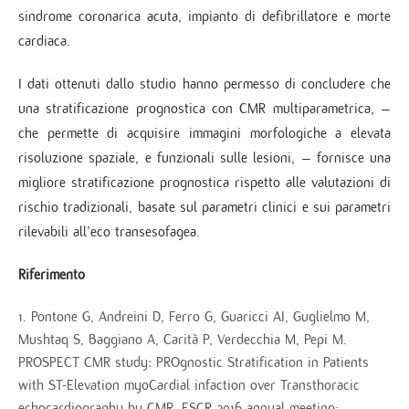
sindrome coronarica acuta, impianto di defibrillatore e morte
cardiaca.
I dati ottenuti dallo studio hanno permesso di concludere che
una stratificazione prognostica con CMR multiparametrica, –
che permette di acquisire immagini morfologiche a elevata
risoluzione spaziale, e funzionali sulle lesioni, – fornisce una
migliore stratificazione prognostica rispetto alle valutazioni di
rischio tradizionali, basate sul parametri clinici e sui parametri
rilevabili all’eco transesofagea.
Riferimento
Pontone G, Andreini D, Ferro G, Guaricci AI, Guglielmo M,
Mushtaq S, Baggiano A, Carità P, Verdecchia M, Pepi M.
PROSPECT CMR study: PROgnostic Stratification in Patients
with ST-Elevation myoCardial infaction over Transthoracic
echocardiography by CMR. ESCR 2016 annual meeting;