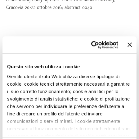
Cracovia 20-22 ottobre 2016; abstract 0040.
→
LEGGI LE ALTRE NOTIZIE DEL MONZINO
Questo sito web utilizza i cookie
Gentile utente il sito Web utilizza diverse tipologie di
cookie: cookie tecnici strettamente necessari a garantire
NEWS CORRELATE
il suo corretto funzionamento; cookie analitici per lo
svolgimento di analisi statistiche; e cookie di profilazione
che servono per individuare le preferenze dell’utente al
Tags
5
DIC
2016
fine di creare un profilo dell’utente ed inviare
CARDIOMIOPATIA
comunicazioni o servizi mirati. I cookie strettamente
DILATATIVA: RUOLO DELLA
necessari al funzionamento del sito non richiedono il suo
RM MULTIPARAMETRICA
RM NEI PAZIENTI IN
consenso, per le altre tipologie di cookie potrà esprimere