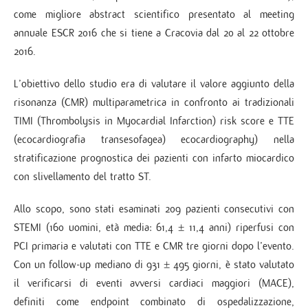
come migliore abstract scientifico presentato al meeting
annuale ESCR 2016 che si tiene a Cracovia dal 20 al 22 ottobre
2016.
L’obiettivo dello studio era di valutare il valore aggiunto della
risonanza (CMR) multiparametrica in confronto ai tradizionali
TIMI (Thrombolysis in Myocardial Infarction) risk score e TTE
(ecocardiografia transesofagea) ecocardiography) nella
stratificazione prognostica dei pazienti con infarto miocardico
con slivellamento del tratto ST.
Allo scopo, sono stati esaminati 209 pazienti consecutivi con
STEMI (160 uomini, età media: 61,4 ± 11,4 anni) riperfusi con
PCI primaria e valutati con TTE e CMR tre giorni dopo l’evento.
Con un follow-up mediano di 931 ± 495 giorni, è stato valutato
il verificarsi di eventi avversi cardiaci maggiori (MACE),
definiti come endpoint combinato di ospedalizzazione,