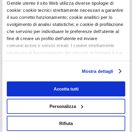
Gentile utente il sito Web utilizza diverse tipologie di
cookie: cookie tecnici strettamente necessari a garantire
il suo corretto funzionamento; cookie analitici per lo
svolgimento di analisi statistiche; e cookie di profilazione
NEWS
che servono per individuare le preferenze dell’utente al
3
AGO
fine di creare un profilo dell’utente ed inviare
IEO E MONZINO, MODELLI DI OSPEDALI GREEN IN
comunicazioni o servizi mirati. I cookie strettamente
ITALIA
necessari al funzionamento del sito non richiedono il suo
consenso, per le altre tipologie di cookie potrà esprimere
29
LUG
e gestire i suoi consensi tramite il banner dedicato.
DIVENTA VOLONTARIO SOTTOVOCE: UN GESTO CHE
Mostra dettagli
FA LA DIFFERENZA
Qualora non volesse esprimere preferenze può chiudere
il banner cliccando sul tasto x; in tal caso potranno
27
LUG
essere utilizzati solo i cookie strettamente necessari al
Accetta tutti
AVVISO: CHIUSURA SERVIZI
funzionamento del sito. Per “Maggiori Informazioni” la
invitiamo a prendere visione della nostra Cookies Policy
8
LUG
Personalizza
NIGHT RUN MONZINO: PUNTO ISCRIZIONI GIOVEDÌ
16/7
Rifiuta
22
GIU