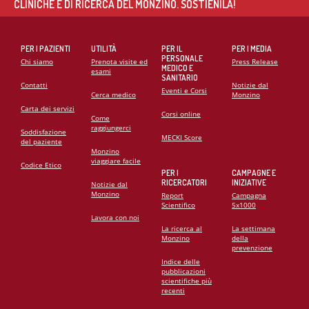
CLINICHE E DI RICERCA DEL MONZINO. SOSTIENILA!
PER I PAZIENTI
UTILITÀ
PER IL
PER I MEDIA
PERSONALE
Chi siamo
Prenota visite ed
Press Release
MEDICO E
esami
SANITARIO
Contatti
Notizie dal
Eventi e Corsi
Cerca medico
Monzino
Carta dei servizi
Corsi online
Come
raggiungerci
Soddisfazione
MECKI Score
del paziente
Monzino
viaggiare facile
Codice Etico
PER I
CAMPAGNE E
RICERCATORI
INIZIATIVE
Notizie dal
Monzino
Report
Campagna
Scientifico
5x1000
Lavora con noi
La ricerca al
La settimana
Monzino
della
prevenzione
Indice delle
pubblicazioni
scientifiche più
recenti