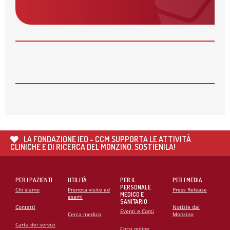
AVVISO: CHIUSURA SERVIZI
28
MAG
APERTE LE ISCRIZIONI PER I CORSI AUTUNNALI
DELLA MONZINO IMAGING ACADEMY
26
MAG
🌍 RIPARTE LA SECONDA FASE DEL PROGETTO DI
COOPERAZIONE SANITARIA IN ANGOLA
21
MAG
CARDIOMIOPATIE E GENETICA: L’INTERVENTO DEL
PROF. GIANFRANCO SINAGRA AL CONGRESSO
LA FONDAZIONE IEO - CCM SUPPORTA LE ATTIVITÀ
CARDIO MONZINO 2025
CLINICHE E DI RICERCA DEL MONZINO. SOSTIENILA!
PER I PAZIENTI
UTILITÀ
PER IL
PER I MEDIA
PERSONALE
Chi siamo
Prenota visite ed
Press Release
MEDICO E
esami
SANITARIO
Contatti
Notizie dal
Eventi e Corsi
Cerca medico
Monzino
Carta dei servizi
Corsi online