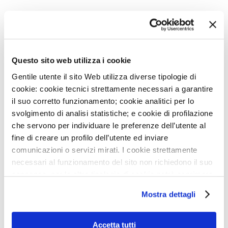
Allegati
Questo sito web utilizza i cookie
Gentile utente il sito Web utilizza diverse tipologie di
cookie: cookie tecnici strettamente necessari a garantire
il suo corretto funzionamento; cookie analitici per lo
svolgimento di analisi statistiche; e cookie di profilazione
MONZINO CARDIO RM
che servono per individuare le preferenze dell’utente al
CORSO BASE 2023
fine di creare un profilo dell’utente ed inviare
comunicazioni o servizi mirati. I cookie strettamente
necessari al funzionamento del sito non richiedono il suo
consenso, per le altre tipologie di cookie potrà esprimere
e gestire i suoi consensi tramite il banner dedicato.
NEWS
Mostra dettagli
Qualora non volesse esprimere preferenze può chiudere
3
AGO
il banner cliccando sul tasto x; in tal caso potranno
IEO E MONZINO, MODELLI DI OSPEDALI GREEN IN
essere utilizzati solo i cookie strettamente necessari al
Accetta tutti
ITALIA