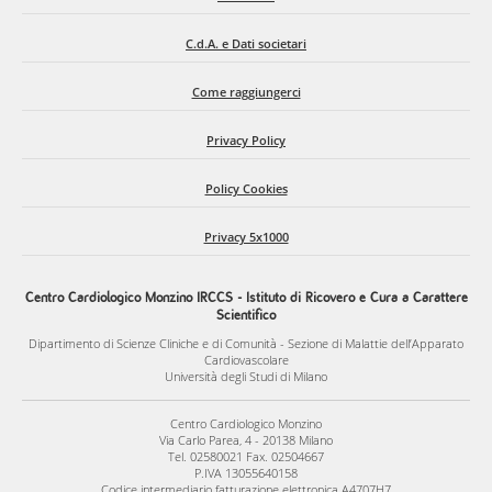
C.d.A. e Dati societari
Come raggiungerci
Privacy Policy
Policy Cookies
Privacy 5x1000
Centro Cardiologico Monzino IRCCS - Istituto di Ricovero e Cura a Carattere
Scientifico
Dipartimento di Scienze Cliniche e di Comunità - Sezione di Malattie dell’Apparato
Cardiovascolare
Università degli Studi di Milano
Centro Cardiologico Monzino
Via Carlo Parea, 4 - 20138 Milano
Tel. 02580021 Fax. 02504667
P.IVA 13055640158
Codice intermediario fatturazione elettronica A4707H7