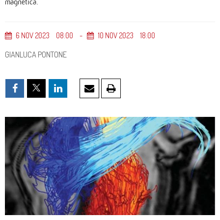
magnetica.
6
NOV
2023
08
00
10
NOV
2023
18
00
GIANLUCA PONTONE