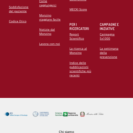
Come
raggiungerci
Soddisfazione
MECKI Score
del paziente
Monzino
viaggiare facile
Codice Etico
PER I
CAMPAGNE E
RICERCATORI
INIZIATIVE
Notizie dal
Monzino
Report
Campagna
Scientifico
5x1000
Lavora con noi
La ricerca al
La settimana
Monzino
della
prevenzione
Indice delle
pubblicazioni
scientifiche più
recenti
Chi siamo