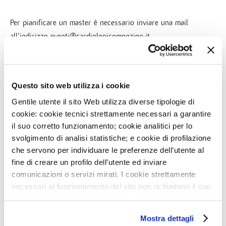
Per pianificare un master è necessario inviare una mail
all'indirizzo eventi@cardiologicomonzino.it
Questo sito web utilizza i cookie
Allegati
Gentile utente il sito Web utilizza diverse tipologie di
cookie: cookie tecnici strettamente necessari a garantire
il suo corretto funzionamento; cookie analitici per lo
svolgimento di analisi statistiche; e cookie di profilazione
che servono per individuare le preferenze dell’utente al
fine di creare un profilo dell’utente ed inviare
comunicazioni o servizi mirati. I cookie strettamente
SCARICA IL PROGRAMMA
necessari al funzionamento del sito non richiedono il suo
consenso, per le altre tipologie di cookie potrà esprimere
e gestire i suoi consensi tramite il banner dedicato.
Mostra dettagli
Qualora non volesse esprimere preferenze può chiudere