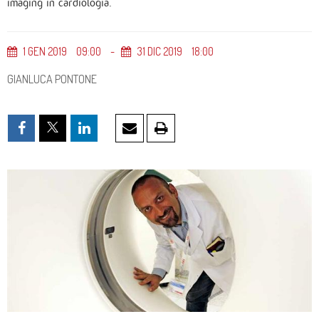
imaging in cardiologia.
1
GEN
2019
09
00
31
DIC
2019
18
00
GIANLUCA PONTONE