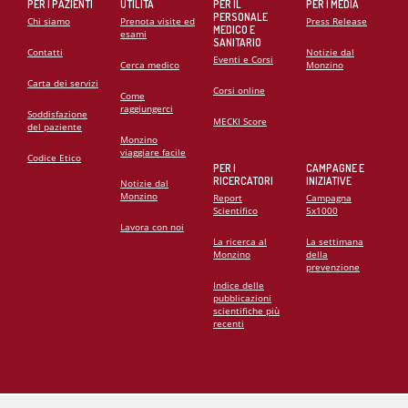
PER I PAZIENTI
UTILITÀ
PER IL
PER I MEDIA
PERSONALE
Chi siamo
Prenota visite ed
Press Release
MEDICO E
esami
SANITARIO
Contatti
Notizie dal
Eventi e Corsi
Cerca medico
Monzino
Carta dei servizi
Corsi online
Come
raggiungerci
Soddisfazione
MECKI Score
del paziente
Monzino
viaggiare facile
Codice Etico
PER I
CAMPAGNE E
RICERCATORI
INIZIATIVE
Notizie dal
Monzino
Report
Campagna
Scientifico
5x1000
Lavora con noi
La ricerca al
La settimana
Monzino
della
prevenzione
Indice delle
pubblicazioni
scientifiche più
recenti