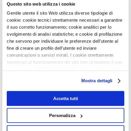
Questo sito web utilizza i cookie
Gentile utente il sito Web utilizza diverse tipologie di
cookie: cookie tecnici strettamente necessari a garantire
CITTÀ*
il suo corretto funzionamento; cookie analitici per lo
svolgimento di analisi statistiche; e cookie di profilazione
che servono per individuare le preferenze dell’utente al
fine di creare un profilo dell’utente ed inviare
INDIRIZZO*
comunicazioni o servizi mirati. I cookie strettamente
necessari al funzionamento del sito non richiedono il suo
consenso, per le altre tipologie di cookie potrà esprimere
CAP*
e gestire i suoi consensi tramite il banner dedicato.
Mostra dettagli
Qualora non volesse esprimere preferenze può chiudere
il banner cliccando sul tasto x; in tal caso potranno
essere utilizzati solo i cookie strettamente necessari al
Accetta tutti
TEL*
funzionamento del sito. Per “Maggiori Informazioni” la
invitiamo a prendere visione della nostra Cookies Policy
Personalizza
COD. UNIVOCO (SE FATT. ELETTRONICA)