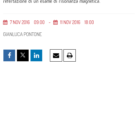
refertazione di un esame di risonanza magnetica.
7
NOV
2016
09
00
11
NOV
2016
18
00
GIANLUCA PONTONE