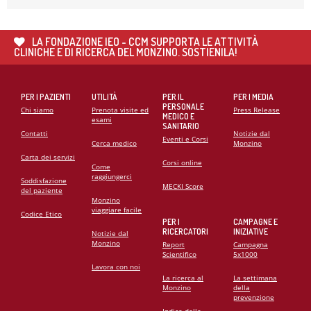
21
MAG
CARDIOMIOPATIE E GENETICA: L’INTERVENTO DEL
PROF. GIANFRANCO SINAGRA AL CONGRESSO
LA FONDAZIONE IEO - CCM SUPPORTA LE ATTIVITÀ
CARDIO MONZINO 2025
CLINICHE E DI RICERCA DEL MONZINO. SOSTIENILA!
PER I PAZIENTI
UTILITÀ
PER IL
PER I MEDIA
PERSONALE
Chi siamo
Prenota visite ed
Press Release
MEDICO E
esami
SANITARIO
Contatti
Notizie dal
Eventi e Corsi
Cerca medico
Monzino
Carta dei servizi
Corsi online
Come
raggiungerci
Soddisfazione
MECKI Score
del paziente
Monzino
viaggiare facile
Codice Etico
PER I
CAMPAGNE E
RICERCATORI
INIZIATIVE
Notizie dal
Monzino
Report
Campagna
Scientifico
5x1000
Lavora con noi
La ricerca al
La settimana
Monzino
della
prevenzione