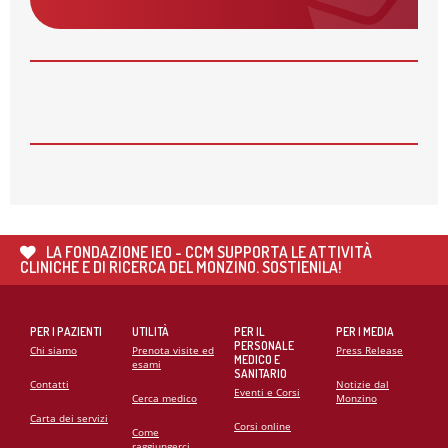
28
MAG
APERTE LE ISCRIZIONI PER I CORSI AUTUNNALI
DELLA MONZINO IMAGING ACADEMY
26
MAG
🌍 RIPARTE LA SECONDA FASE DEL PROGETTO DI
COOPERAZIONE SANITARIA IN ANGOLA
21
MAG
CARDIOMIOPATIE E GENETICA: L’INTERVENTO DEL
PROF. GIANFRANCO SINAGRA AL CONGRESSO
LA FONDAZIONE IEO - CCM SUPPORTA LE ATTIVITÀ
CARDIO MONZINO 2025
CLINICHE E DI RICERCA DEL MONZINO. SOSTIENILA!
PER I PAZIENTI
UTILITÀ
PER IL
PER I MEDIA
PERSONALE
Chi siamo
Prenota visite ed
Press Release
MEDICO E
esami
SANITARIO
Contatti
Notizie dal
Eventi e Corsi
Cerca medico
Monzino
Carta dei servizi
Corsi online
Come
raggiungerci