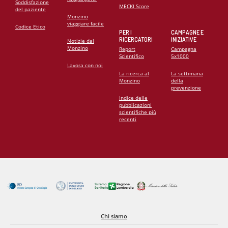
Soddisfazione
MECKI Score
del paziente
Monzino
viaggiare facile
Codice Etico
PER I
CAMPAGNE E
RICERCATORI
INIZIATIVE
Notizie dal
Monzino
Report
Campagna
Scientifico
5x1000
Lavora con noi
La ricerca al
La settimana
Monzino
della
prevenzione
Indice delle
pubblicazioni
scientifiche più
recenti
Chi siamo