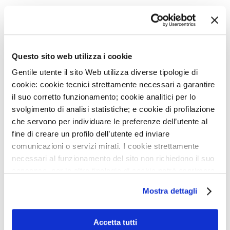
Allegati
Questo sito web utilizza i cookie
Gentile utente il sito Web utilizza diverse tipologie di
cookie: cookie tecnici strettamente necessari a garantire
il suo corretto funzionamento; cookie analitici per lo
svolgimento di analisi statistiche; e cookie di profilazione
COMUNICATO MILANO
HEART WEEK 2021
che servono per individuare le preferenze dell’utente al
fine di creare un profilo dell’utente ed inviare
comunicazioni o servizi mirati. I cookie strettamente
necessari al funzionamento del sito non richiedono il suo
consenso, per le altre tipologie di cookie potrà esprimere
NEWS
e gestire i suoi consensi tramite il banner dedicato.
Mostra dettagli
Qualora non volesse esprimere preferenze può chiudere
3
AGO
IEO E MONZINO, MODELLI DI OSPEDALI GREEN IN
il banner cliccando sul tasto x; in tal caso potranno
ITALIA
essere utilizzati solo i cookie strettamente necessari al
Accetta tutti