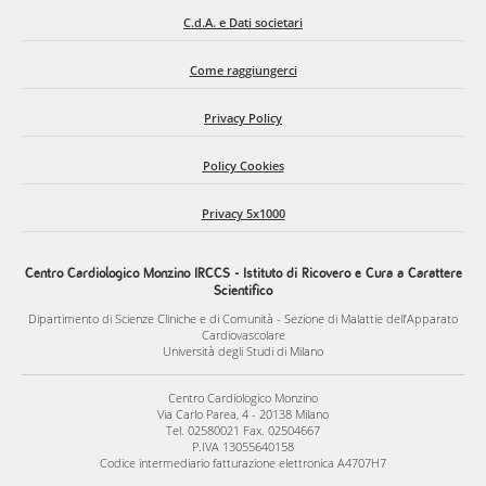
C.d.A. e Dati societari
Come raggiungerci
Privacy Policy
Policy Cookies
Privacy 5x1000
Centro Cardiologico Monzino IRCCS - Istituto di Ricovero e Cura a Carattere
Scientifico
Dipartimento di Scienze Cliniche e di Comunità - Sezione di Malattie dell’Apparato
Cardiovascolare
Università degli Studi di Milano
Centro Cardiologico Monzino
Via Carlo Parea, 4 - 20138 Milano
Tel. 02580021 Fax. 02504667
P.IVA 13055640158
Codice intermediario fatturazione elettronica A4707H7