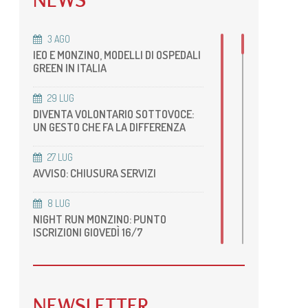
NEWS
Sicurezza ISO 45001:2018
Ecocardiografia
enti
Piano di uguaglianza di genere
Radiologia
3
AGO
IEO E MONZINO, MODELLI DI OSPEDALI
RM cardiovascolare
GREEN IN ITALIA
Radiologia Body
TC Cardiovascolare
29
LUG
Cardiologia dello Sport
DIVENTA VOLONTARIO SOTTOVOCE:
UN GESTO CHE FA LA DIFFERENZA
27
LUG
AVVISO: CHIUSURA SERVIZI
8
LUG
NIGHT RUN MONZINO: PUNTO
ISCRIZIONI GIOVEDÌ 16/7
22
GIU
ACCREDITAMENTO DELLA NOSTRA
UOS DI RM CARDIOVASCOLARE
NEWSLETTER