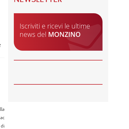
22
GIU
ONDATE DI CALORE, ALCUNI CONSIGLI
PER PRENDERSI CURA DEL CUORE
Iscriviti e ricevi le ultime
29
MAG
news del
MONZINO
AVVISO: CHIUSURA SERVIZI
e
28
MAG
APERTE LE ISCRIZIONI PER I CORSI
AUTUNNALI DELLA MONZINO
IMAGING ACADEMY
26
MAG
🌍 RIPARTE LA SECONDA FASE DEL
PROGETTO DI COOPERAZIONE
SANITARIA IN ANGOLA
lla
21
MAG
CARDIOMIOPATIE E GENETICA:
iac
L’INTERVENTO DEL PROF.
 di
GIANFRANCO SINAGRA AL