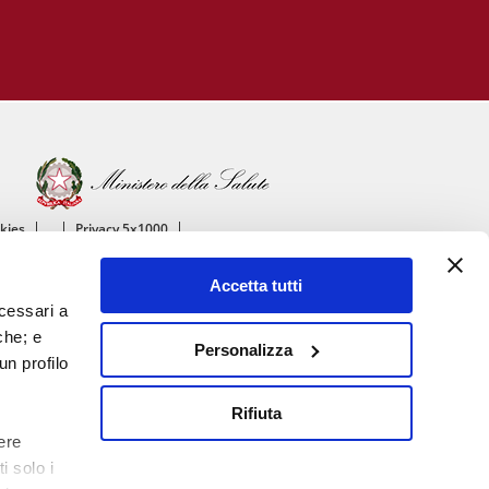
okies
Privacy 5x1000
ico
Accetta tutti
ascolare
ecessari a
che; e
Personalizza
un profilo
Rifiuta
ere
i solo i