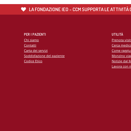
LA FONDAZIONE IEO - CCM SUPPORTA LE ATTIVITÀ C
PER I PAZIENTI
UTILITÀ
Chi siamo
Prenota visi
Contatti
Cerca medic
Carta dei servizi
Come raggiu
Soddisfazione del paziente
Monzino viag
Codice Etico
Notizie dal 
Lavora con n