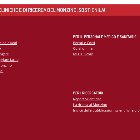
LINICHE E DI RICERCA DEL MONZINO. SOSTIENILA!
PER IL PERSONALE MEDICO E SANITARIO
te ed esami
Eventi e Corsi
o
Corsi online
ngerci
MECKI Score
giare facile
Monzino
oi
PER I RICERCATORI
Report Scientifico
La ricerca al Monzino
Indice delle pubblicazioni scientifiche più