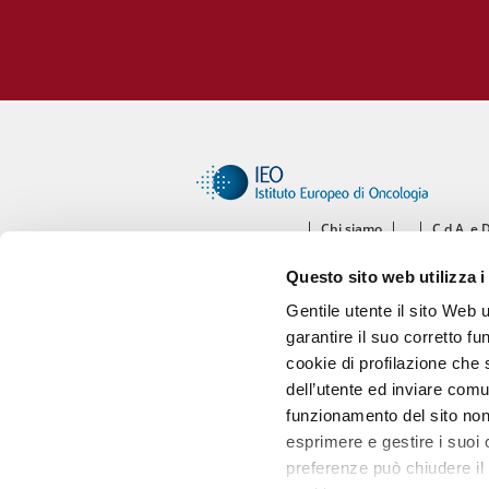
Chi siamo
C.d.A. e 
Ce
Questo sito web utilizza i
Diparti
Gentile utente il sito Web 
garantire il suo corretto fu
cookie di profilazione che s
dell’utente ed inviare comu
funzionamento del sito non 
esprimere e gestire i suoi
preferenze può chiudere il 