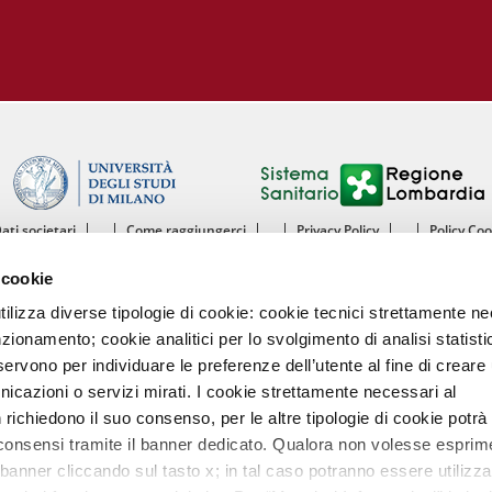
Dati societari
Come raggiungerci
Privacy Policy
Policy Co
ntro Cardiologico Monzino IRCCS - Istituto di Ricovero e Cura a Carattere Scientif
 cookie
mento di Scienze Cliniche e di Comunità - Sezione di Malattie dell’Apparato Cardiov
Università degli Studi di Milano
utilizza diverse tipologie di cookie: cookie tecnici strettamente n
nzionamento; cookie analitici per lo svolgimento di analisi statisti
Centro Cardiologico Monzino
ervono per individuare le preferenze dell’utente al fine di creare 
Via Carlo Parea, 4 - 20138 Milano
nicazioni o servizi mirati. I cookie strettamente necessari al
Tel. 02580021 Fax. 02504667
P.IVA 13055640158
richiedono il suo consenso, per le altre tipologie di cookie potrà
Codice intermediario fatturazione elettronica A4707H7
 consensi tramite il banner dedicato. Qualora non volesse esprim
banner cliccando sul tasto x; in tal caso potranno essere utilizzat