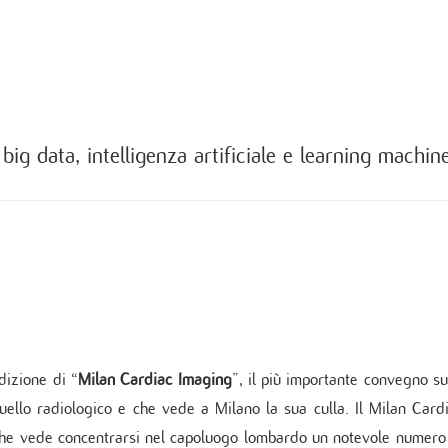
 di Diabetologia, Endocrinologia e Mal.
oliche
 dei tessuti cardiovascolari
oraggio multiparametrico
orespiratorio
tie Rare
 big data, intelligenza artificiale e learning machin
dizione di “
Milan Cardiac Imaging
”, il più importante convegno su
uello radiologico e che vede a Milano la sua culla. Il Milan Card
 che vede concentrarsi nel capoluogo lombardo un notevole numero