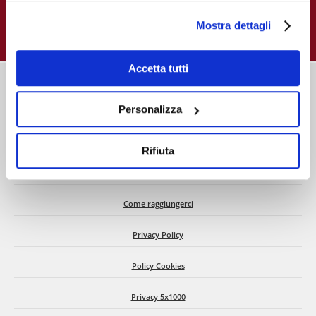
recenti
e gestire i suoi consensi tramite il banner dedicato.
Mostra dettagli
Qualora non volesse esprimere preferenze può chiudere
il banner cliccando sul tasto x; in tal caso potranno
essere utilizzati solo i cookie strettamente necessari al
Accetta tutti
funzionamento del sito. Per “Maggiori Informazioni” la
invitiamo a prendere visione della nostra Cookies Policy
Personalizza
Chi siamo
Rifiuta
C.d.A. e Dati societari
Come raggiungerci
Privacy Policy
Policy Cookies
Privacy 5x1000