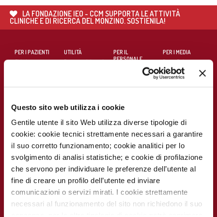
LA FONDAZIONE IEO - CCM SUPPORTA LE ATTIVITÀ
CLINICHE E DI RICERCA DEL MONZINO. SOSTIENILA!
PER I PAZIENTI
UTILITÀ
PER IL
PER I MEDIA
PERSONALE
Chi siamo
Prenota visite ed
Press Release
MEDICO E
esami
SANITARIO
Contatti
Notizie dal
Eventi e Corsi
Cerca medico
Monzino
Carta dei servizi
Corsi online
Come
Questo sito web utilizza i cookie
raggiungerci
Soddisfazione
MECKI Score
del paziente
Gentile utente il sito Web utilizza diverse tipologie di
Monzino
viaggiare facile
cookie: cookie tecnici strettamente necessari a garantire
Codice Etico
PER I
CAMPAGNE E
il suo corretto funzionamento; cookie analitici per lo
RICERCATORI
INIZIATIVE
Notizie dal
Monzino
Report
Campagna
svolgimento di analisi statistiche; e cookie di profilazione
Scientifico
5x1000
che servono per individuare le preferenze dell’utente al
Lavora con noi
La ricerca al
La settimana
fine di creare un profilo dell’utente ed inviare
Monzino
della
comunicazioni o servizi mirati. I cookie strettamente
prevenzione
Indice delle
necessari al funzionamento del sito non richiedono il suo
pubblicazioni
consenso, per le altre tipologie di cookie potrà esprimere
scientifiche più