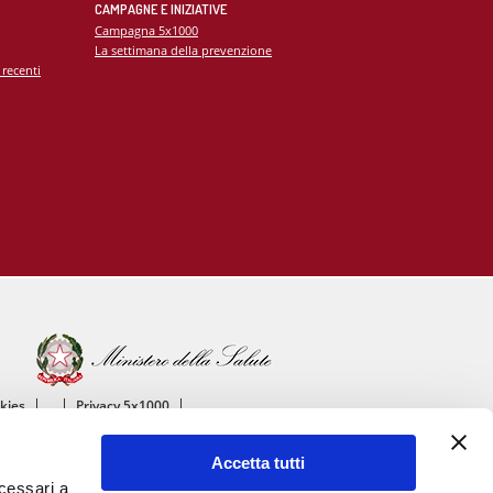
CAMPAGNE E INIZIATIVE
Campagna 5x1000
La settimana della prevenzione
 recenti
okies
Privacy 5x1000
ico
Accetta tutti
ascolare
ecessari a