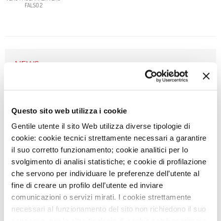
FALSO 2
NEWS
3
AGO
IEO E MONZINO, MODELLI DI OSPEDALI GREEN IN
ITALIA
Questo sito web utilizza i cookie
29
LUG
Gentile utente il sito Web utilizza diverse tipologie di
DIVENTA VOLONTARIO SOTTOVOCE: UN GESTO CHE
cookie: cookie tecnici strettamente necessari a garantire
FA LA DIFFERENZA
il suo corretto funzionamento; cookie analitici per lo
svolgimento di analisi statistiche; e cookie di profilazione
27
LUG
che servono per individuare le preferenze dell’utente al
AVVISO: CHIUSURA SERVIZI
fine di creare un profilo dell’utente ed inviare
8
LUG
comunicazioni o servizi mirati. I cookie strettamente
NIGHT RUN MONZINO: PUNTO ISCRIZIONI GIOVEDÌ
necessari al funzionamento del sito non richiedono il suo
16/7
consenso, per le altre tipologie di cookie potrà esprimere