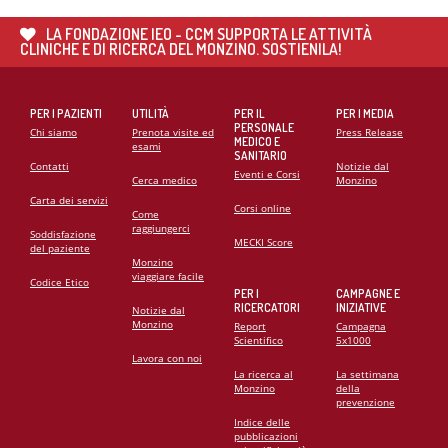
CARDIOMIOPATIE E GENETICA: L’INTERVENTO DEL
PROF. GIANFRANCO SINAGRA AL CONGRESSO
LA FONDAZIONE IEO - CCM SUPPORTA LE ATTIVITÀ
CARDIO MONZINO 2025
CLINICHE E DI RICERCA DEL MONZINO. SOSTIENILA!
PER I PAZIENTI
UTILITÀ
PER IL
PER I MEDIA
PERSONALE
Chi siamo
Prenota visite ed
Press Release
MEDICO E
esami
SANITARIO
Contatti
Notizie dal
Eventi e Corsi
Cerca medico
Monzino
Carta dei servizi
Corsi online
Come
raggiungerci
Soddisfazione
MECKI Score
del paziente
Monzino
viaggiare facile
Codice Etico
PER I
CAMPAGNE E
RICERCATORI
INIZIATIVE
Notizie dal
Monzino
Report
Campagna
Scientifico
5x1000
Lavora con noi
La ricerca al
La settimana
Monzino
della
prevenzione
Indice delle
pubblicazioni