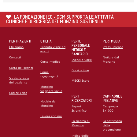
21
MAG
CARDIOMIOPATIE E GENETICA: L’INTERVENTO DEL
PROF. GIANFRANCO SINAGRA AL CONGRESSO
LA FONDAZIONE IEO - CCM SUPPORTA LE ATTIVITÀ
CARDIO MONZINO 2025
CLINICHE E DI RICERCA DEL MONZINO. SOSTIENILA!
PER I PAZIENTI
UTILITÀ
PER IL
PER I MEDIA
PERSONALE
Chi siamo
Prenota visite ed
Press Release
MEDICO E
esami
SANITARIO
Contatti
Notizie dal
Eventi e Corsi
Cerca medico
Monzino
Carta dei servizi
Corsi online
Come
raggiungerci
Soddisfazione
MECKI Score
del paziente
Monzino
viaggiare facile
Codice Etico
PER I
CAMPAGNE E
RICERCATORI
INIZIATIVE
Notizie dal
Monzino
Report
Campagna
Scientifico
5x1000
Lavora con noi
La ricerca al
La settimana
Monzino
della
prevenzione
Indice delle