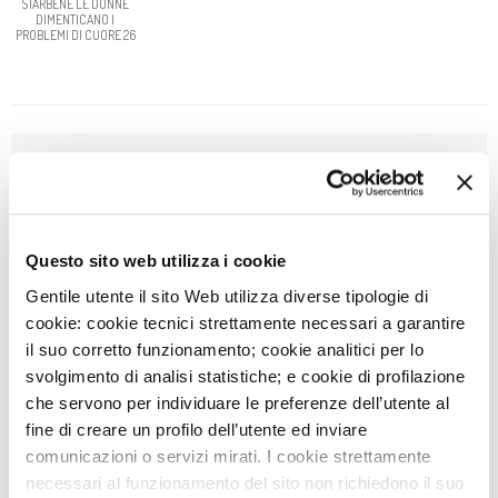
STARBENE LE DONNE
DIMENTICANO I
PROBLEMI DI CUORE 26
NEWS
3
AGO
IEO E MONZINO, MODELLI DI OSPEDALI GREEN IN
ITALIA
Questo sito web utilizza i cookie
Gentile utente il sito Web utilizza diverse tipologie di
29
LUG
cookie: cookie tecnici strettamente necessari a garantire
DIVENTA VOLONTARIO SOTTOVOCE: UN GESTO CHE
FA LA DIFFERENZA
il suo corretto funzionamento; cookie analitici per lo
svolgimento di analisi statistiche; e cookie di profilazione
27
LUG
che servono per individuare le preferenze dell’utente al
AVVISO: CHIUSURA SERVIZI
fine di creare un profilo dell’utente ed inviare
comunicazioni o servizi mirati. I cookie strettamente
8
LUG
necessari al funzionamento del sito non richiedono il suo
NIGHT RUN MONZINO: PUNTO ISCRIZIONI GIOVEDÌ