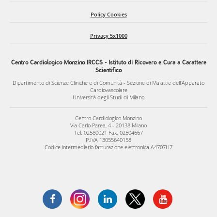
Policy Cookies
Privacy 5x1000
Centro Cardiologico Monzino IRCCS - Istituto di Ricovero e Cura a Carattere
Scientifico
Dipartimento di Scienze Cliniche e di Comunità - Sezione di Malattie dell’Apparato
Cardiovascolare
Università degli Studi di Milano
Centro Cardiologico Monzino
Via Carlo Parea, 4 - 20138 Milano
Tel. 02580021 Fax. 02504667
P.IVA 13055640158
Codice intermediario fatturazione elettronica A4707H7