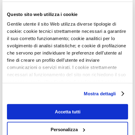
AVVISO: CHIUSURA SERVIZI
8
LUG
Questo sito web utilizza i cookie
NIGHT RUN MONZINO: PUNTO ISCRIZIONI GIOVEDÌ
Gentile utente il sito Web utilizza diverse tipologie di
16/7
cookie: cookie tecnici strettamente necessari a garantire
il suo corretto funzionamento; cookie analitici per lo
22
GIU
ACCREDITAMENTO DELLA NOSTRA UOS DI RM
svolgimento di analisi statistiche; e cookie di profilazione
CARDIOVASCOLARE
che servono per individuare le preferenze dell’utente al
NEWSLETTER
fine di creare un profilo dell’utente ed inviare
22
GIU
comunicazioni o servizi mirati. I cookie strettamente
ONDATE DI CALORE, ALCUNI CONSIGLI PER
necessari al funzionamento del sito non richiedono il suo
PRENDERSI CURA DEL CUORE
Iscriviti e ricevi le ultime news del
consenso, per le altre tipologie di cookie potrà esprimere
MONZINO
29
MAG
e gestire i suoi consensi tramite il banner dedicato.
Mostra dettagli
AVVISO: CHIUSURA SERVIZI
Qualora non volesse esprimere preferenze può chiudere
il banner cliccando sul tasto x; in tal caso potranno
28
MAG
essere utilizzati solo i cookie strettamente necessari al
Accetta tutti
APERTE LE ISCRIZIONI PER I CORSI AUTUNNALI
funzionamento del sito. Per “Maggiori Informazioni” la
DELLA MONZINO IMAGING ACADEMY
invitiamo a prendere visione della nostra Cookies Policy
Personalizza
26
MAG