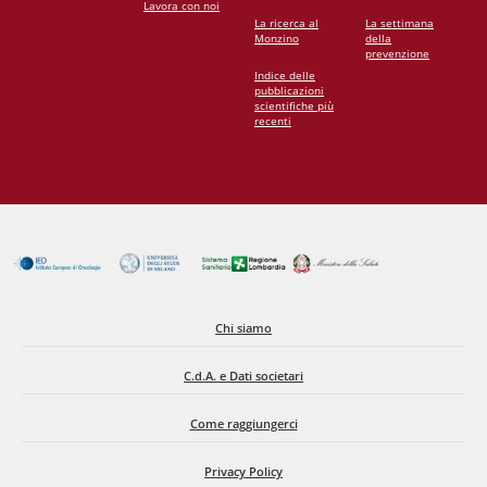
Lavora con noi
La ricerca al
La settimana
Monzino
della
prevenzione
Indice delle
pubblicazioni
scientifiche più
recenti
Chi siamo
C.d.A. e Dati societari
Come raggiungerci
Privacy Policy