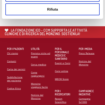
🌍 RIPARTE LA SECONDA FASE DEL PROGETTO DI
COOPERAZIONE SANITARIA IN ANGOLA
Rifiuta
21
MAG
CARDIOMIOPATIE E GENETICA: L’INTERVENTO DEL
PROF. GIANFRANCO SINAGRA AL CONGRESSO
LA FONDAZIONE IEO - CCM SUPPORTA LE ATTIVITÀ
CARDIO MONZINO 2025
CLINICHE E DI RICERCA DEL MONZINO. SOSTIENILA!
PER I PAZIENTI
UTILITÀ
PER IL
PER I MEDIA
PERSONALE
Chi siamo
Prenota visite ed
Press Release
MEDICO E
esami
SANITARIO
Contatti
Notizie dal
Eventi e Corsi
Cerca medico
Monzino
Carta dei servizi
Corsi online
Come
raggiungerci
Soddisfazione
MECKI Score
del paziente
Monzino
viaggiare facile
Codice Etico
PER I
CAMPAGNE E
RICERCATORI
INIZIATIVE
Notizie dal
Monzino
Report
Campagna
Scientifico
5x1000