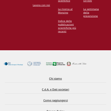
Scientifico
5x1000
Lavora con noi
La ricerca al
La settimana
Monzino
della
prevenzione
Indice delle
pubblicazioni
scientifiche più
recenti
Chi siamo
C.d.A. e Dati societari
Come raggiungerci