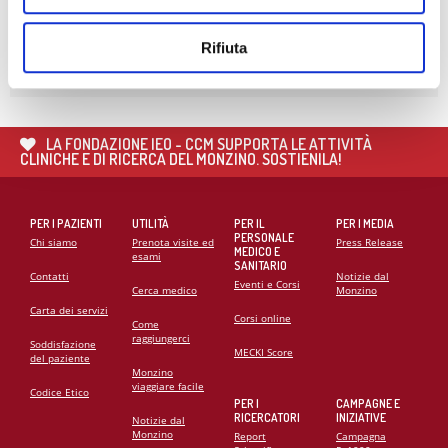
26
MAG
🌍 RIPARTE LA SECONDA FASE DEL PROGETTO DI
COOPERAZIONE SANITARIA IN ANGOLA
Rifiuta
21
MAG
CARDIOMIOPATIE E GENETICA: L’INTERVENTO DEL
PROF. GIANFRANCO SINAGRA AL CONGRESSO
LA FONDAZIONE IEO - CCM SUPPORTA LE ATTIVITÀ
CARDIO MONZINO 2025
CLINICHE E DI RICERCA DEL MONZINO. SOSTIENILA!
PER I PAZIENTI
UTILITÀ
PER IL
PER I MEDIA
PERSONALE
Chi siamo
Prenota visite ed
Press Release
MEDICO E
esami
SANITARIO
Contatti
Notizie dal
Eventi e Corsi
Cerca medico
Monzino
Carta dei servizi
Corsi online
Come
raggiungerci
Soddisfazione
MECKI Score
del paziente
Monzino
viaggiare facile
Codice Etico
PER I
CAMPAGNE E
RICERCATORI
INIZIATIVE
Notizie dal
Monzino
Report
Campagna