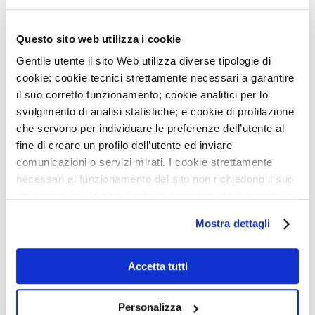
AVVISO: CHIUSURA SERVIZI
Questo sito web utilizza i cookie
8
LUG
NIGHT RUN MONZINO: PUNTO ISCRIZIONI GIOVEDÌ
Gentile utente il sito Web utilizza diverse tipologie di
16/7
cookie: cookie tecnici strettamente necessari a garantire
il suo corretto funzionamento; cookie analitici per lo
22
GIU
svolgimento di analisi statistiche; e cookie di profilazione
ACCREDITAMENTO DELLA NOSTRA UOS DI RM
CARDIOVASCOLARE
che servono per individuare le preferenze dell’utente al
fine di creare un profilo dell’utente ed inviare
NEWSLETTER
22
GIU
comunicazioni o servizi mirati. I cookie strettamente
ONDATE DI CALORE, ALCUNI CONSIGLI PER
necessari al funzionamento del sito non richiedono il suo
PRENDERSI CURA DEL CUORE
Iscriviti e ricevi le ultime news del
consenso, per le altre tipologie di cookie potrà esprimere
e gestire i suoi consensi tramite il banner dedicato.
MONZINO
29
MAG
Mostra dettagli
Qualora non volesse esprimere preferenze può chiudere
AVVISO: CHIUSURA SERVIZI
il banner cliccando sul tasto x; in tal caso potranno
28
MAG
essere utilizzati solo i cookie strettamente necessari al
Accetta tutti
APERTE LE ISCRIZIONI PER I CORSI AUTUNNALI
funzionamento del sito. Per “Maggiori Informazioni” la
DELLA MONZINO IMAGING ACADEMY
invitiamo a prendere visione della nostra Cookies Policy
Personalizza