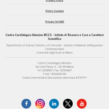
Privacy Policy
Policy Cookies
Privacy 5x1000
Centro Cardiologico Monzino IRCCS - Istituto di Ricovero e Cura a Carattere
Scientifico
Dipartimento di Scienze Cliniche e di Comunità - Sezione di Malattie dell’Apparato
Cardiovascolare
Università degli Studi di Milano
Centro Cardiologico Monzino
Via Carlo Parea, 4 - 20138 Milano
Tel. 02580021 Fax. 02504667
P.IVA 13055640158
Codice intermediario fatturazione elettronica A4707H7