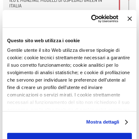
IEO E MONZINO, MODELLI DI OSPEDALI GREEN IN
ITALIA
29
LUG
DIVENTA VOLONTARIO SOTTOVOCE: UN GESTO CHE
FA LA DIFFERENZA
Questo sito web utilizza i cookie
27
LUG
Gentile utente il sito Web utilizza diverse tipologie di
AVVISO: CHIUSURA SERVIZI
cookie: cookie tecnici strettamente necessari a garantire
8
LUG
il suo corretto funzionamento; cookie analitici per lo
NIGHT RUN MONZINO: PUNTO ISCRIZIONI GIOVEDÌ
svolgimento di analisi statistiche; e cookie di profilazione
16/7
che servono per individuare le preferenze dell’utente al
fine di creare un profilo dell’utente ed inviare
22
GIU
comunicazioni o servizi mirati. I cookie strettamente
ACCREDITAMENTO DELLA NOSTRA UOS DI RM
necessari al funzionamento del sito non richiedono il suo
CARDIOVASCOLARE
consenso, per le altre tipologie di cookie potrà esprimere
NEWSLETTER
22
GIU
e gestire i suoi consensi tramite il banner dedicato.
Mostra dettagli
ONDATE DI CALORE, ALCUNI CONSIGLI PER
Qualora non volesse esprimere preferenze può chiudere
PRENDERSI CURA DEL CUORE
il banner cliccando sul tasto x; in tal caso potranno
Iscriviti e ricevi le ultime news del