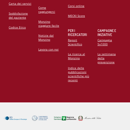
Carta dei servizi
Corsi online
Come
raggiungerci
Soddisfazione
MECKI Score
del paziente
Monzino
viaggiare facile
Codice Etico
PER I
CAMPAGNE E
RICERCATORI
INIZIATIVE
Notizie dal
Monzino
Report
Campagna
Scientifico
5x1000
Lavora con noi
La ricerca al
La settimana
Monzino
della
prevenzione
Indice delle
pubblicazioni
scientifiche più
recenti