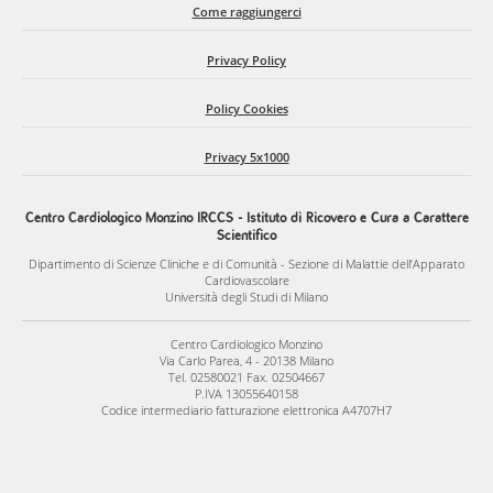
Come raggiungerci
Privacy Policy
Policy Cookies
Privacy 5x1000
Centro Cardiologico Monzino IRCCS - Istituto di Ricovero e Cura a Carattere
Scientifico
Dipartimento di Scienze Cliniche e di Comunità - Sezione di Malattie dell’Apparato
Cardiovascolare
Università degli Studi di Milano
Centro Cardiologico Monzino
Via Carlo Parea, 4 - 20138 Milano
Tel. 02580021 Fax. 02504667
P.IVA 13055640158
Codice intermediario fatturazione elettronica A4707H7