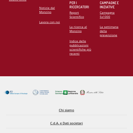
PER I
CAMPAGNE E
RICERCATORI
INIZIATIVE
Notizie dal
Monzino
Report
Campagna
Scientifico
5x1000
Lavora con noi
La ricerca al
La settimana
Monzino
della
prevenzione
Indice delle
pubblicazioni
scientifiche più
recenti
Chi siamo
C.d.A. e Dati societari