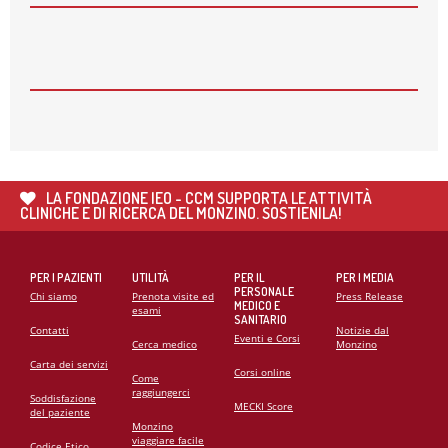
APERTE LE ISCRIZIONI PER I CORSI AUTUNNALI
DELLA MONZINO IMAGING ACADEMY
26
MAG
🌍 RIPARTE LA SECONDA FASE DEL PROGETTO DI
COOPERAZIONE SANITARIA IN ANGOLA
21
MAG
CARDIOMIOPATIE E GENETICA: L’INTERVENTO DEL
PROF. GIANFRANCO SINAGRA AL CONGRESSO
LA FONDAZIONE IEO - CCM SUPPORTA LE ATTIVITÀ
CARDIO MONZINO 2025
CLINICHE E DI RICERCA DEL MONZINO. SOSTIENILA!
PER I PAZIENTI
UTILITÀ
PER IL
PER I MEDIA
PERSONALE
Chi siamo
Prenota visite ed
Press Release
MEDICO E
esami
SANITARIO
Contatti
Notizie dal
Eventi e Corsi
Cerca medico
Monzino
Carta dei servizi
Corsi online
Come
raggiungerci
Soddisfazione
MECKI Score
del paziente
Monzino
viaggiare facile
Codice Etico