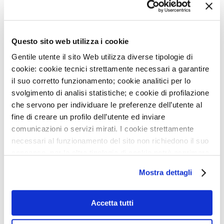
ai partecipanti che hanno reso possibile questa giornata ricca
di contenuti, scambio e progettualità, oltre che a tutto il team
organizzativo. Il successo di questo secondo congresso
Questo sito web utilizza i cookie
conferma l’importanza di creare spazi di formazione e dialogo
Gentile utente il sito Web utilizza diverse tipologie di
tra professionisti, con l’obiettivo comune di migliorare la
cookie: cookie tecnici strettamente necessari a garantire
qualità di vita dei nostri pazienti.
il suo corretto funzionamento; cookie analitici per lo
svolgimento di analisi statistiche; e cookie di profilazione
che servono per individuare le preferenze dell’utente al
fine di creare un profilo dell’utente ed inviare
comunicazioni o servizi mirati. I cookie strettamente
necessari al funzionamento del sito non richiedono il suo
NEWS
consenso, per le altre tipologie di cookie potrà esprimere
e gestire i suoi consensi tramite il banner dedicato.
3
AGO
Mostra dettagli
IEO E MONZINO, MODELLI DI OSPEDALI GREEN IN
Qualora non volesse esprimere preferenze può chiudere
ITALIA
il banner cliccando sul tasto x; in tal caso potranno
essere utilizzati solo i cookie strettamente necessari al
Accetta tutti
29
LUG
funzionamento del sito. Per “Maggiori Informazioni” la
DIVENTA VOLONTARIO SOTTOVOCE: UN GESTO CHE