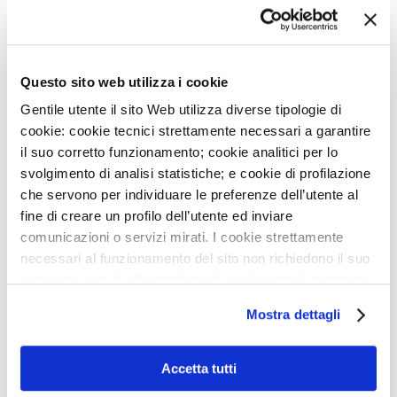
DIVENTA VOLONTARIO SOTTOVOCE: UN GESTO CHE
FA LA DIFFERENZA
27
LUG
AVVISO: CHIUSURA SERVIZI
Questo sito web utilizza i cookie
Gentile utente il sito Web utilizza diverse tipologie di
8
LUG
cookie: cookie tecnici strettamente necessari a garantire
NIGHT RUN MONZINO: PUNTO ISCRIZIONI GIOVEDÌ
16/7
il suo corretto funzionamento; cookie analitici per lo
svolgimento di analisi statistiche; e cookie di profilazione
22
GIU
che servono per individuare le preferenze dell’utente al
ACCREDITAMENTO DELLA NOSTRA UOS DI RM
fine di creare un profilo dell’utente ed inviare
CARDIOVASCOLARE
comunicazioni o servizi mirati. I cookie strettamente
NEWSLETTER
necessari al funzionamento del sito non richiedono il suo
22
GIU
consenso, per le altre tipologie di cookie potrà esprimere
ONDATE DI CALORE, ALCUNI CONSIGLI PER
PRENDERSI CURA DEL CUORE
e gestire i suoi consensi tramite il banner dedicato.
Iscriviti e ricevi le ultime news del
Mostra dettagli
Qualora non volesse esprimere preferenze può chiudere
MONZINO
29
MAG
il banner cliccando sul tasto x; in tal caso potranno
AVVISO: CHIUSURA SERVIZI
essere utilizzati solo i cookie strettamente necessari al
Accetta tutti
funzionamento del sito. Per “Maggiori Informazioni” la
28
MAG