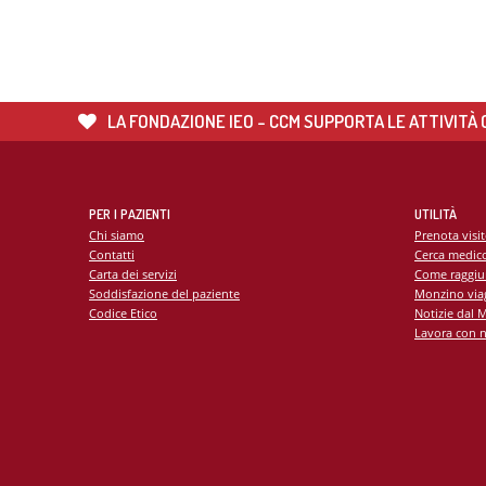
Servi
Unità
Metab
Banca
Monit
LA FONDAZIONE IEO - CCM SUPPORTA LE ATTIVITÀ C
cardi
Malat
PER I PAZIENTI
UTILITÀ
Chi siamo
Prenota visi
Contatti
Cerca medic
Carta dei servizi
Come raggiu
Soddisfazione del paziente
Monzino viag
Codice Etico
Notizie dal 
Lavora con n