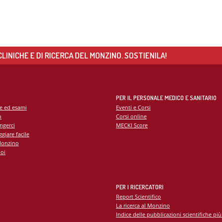
zio di Genetica
 di Diabetologia, Endocrinologia e Mal.
oliche
 dei tessuti cardiovascolari
oraggio multiparametrico
LINICHE E DI RICERCA DEL MONZINO. SOSTIENILA!
orespiratorio
tie Rare
PER IL PERSONALE MEDICO E SANITARIO
te ed esami
Eventi e Corsi
o
Corsi online
ngerci
MECKI Score
giare facile
Monzino
oi
PER I RICERCATORI
Report Scientifico
La ricerca al Monzino
Indice delle pubblicazioni scientifiche più