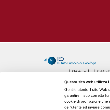
Chi siamo
C.d.A. e 
Ce
Questo sito web utilizza i
Diparti
Gentile utente il sito Web 
garantire il suo corretto fu
cookie di profilazione che s
dell’utente ed inviare comu