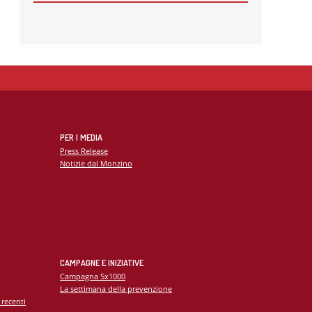
🌍 RIPARTE LA SECONDA FASE DEL
PROGETTO DI COOPERAZIONE
SANITARIA IN ANGOLA
21
MAG
CARDIOMIOPATIE E GENETICA:
L’INTERVENTO DEL PROF.
GIANFRANCO SINAGRA AL
CONGRESSO CARDIO MONZINO 2025
PER I MEDIA
Press Release
Notizie dal Monzino
CAMPAGNE E INIZIATIVE
Campagna 5x1000
La settimana della prevenzione
 recenti