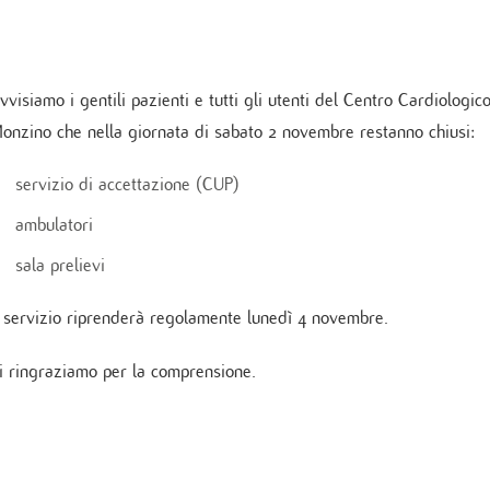
Unità Operativa di Cure Coronari
ochirurgia mininvasiva ed Endoscopica
ologia
Indice delle pubblicazioni più rec
onzino
Cardiologia post intensiva
no Vein Center
logia critica
Linee Guida
aziente cronico
Pronto soccorso
logia interventistica
vvisiamo i gentili pazienti e tutti gli utenti del Centro Cardiologic
rgia cardiovascolare
onzino che nella giornata di sabato 2 novembre restanno chiusi:
ologia peri-operatoria e Imaging
ovascolare
servizio di accettazione (CUP)
ambulatori
TICA E SERVIZI
sala prelievi
ppler vascolare
l servizio riprenderà regolamente lunedì 4 novembre.
da sforzo e Holter
amma di Cardiogenetica
i ringraziamo per la comprensione.
atorio clinico
mbulatorio cardiovascolare
ino Women
no Sport