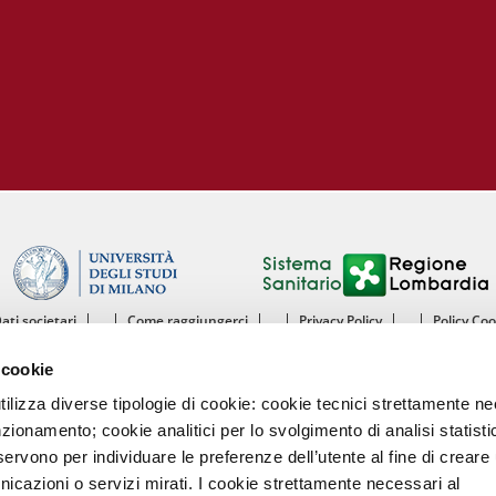
Dati societari
Come raggiungerci
Privacy Policy
Policy Co
ntro Cardiologico Monzino IRCCS - Istituto di Ricovero e Cura a Carattere Scientif
 cookie
mento di Scienze Cliniche e di Comunità - Sezione di Malattie dell’Apparato Cardiov
Università degli Studi di Milano
utilizza diverse tipologie di cookie: cookie tecnici strettamente n
nzionamento; cookie analitici per lo svolgimento di analisi statisti
Centro Cardiologico Monzino
ervono per individuare le preferenze dell’utente al fine di creare 
Via Carlo Parea, 4 - 20138 Milano
nicazioni o servizi mirati. I cookie strettamente necessari al
Tel. 02580021 Fax. 02504667