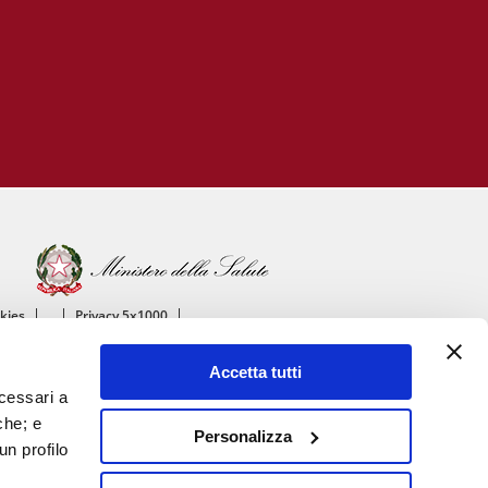
okies
Privacy 5x1000
ico
Accetta tutti
ascolare
ecessari a
che; e
Personalizza
un profilo