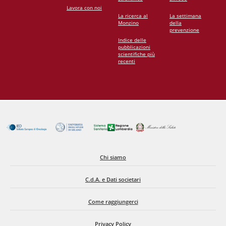
Lavora con noi
La ricerca al
La settimana
Monzino
della
prevenzione
Indice delle
pubblicazioni
scientifiche più
recenti
Chi siamo
C.d.A. e Dati societari
Come raggiungerci
Privacy Policy