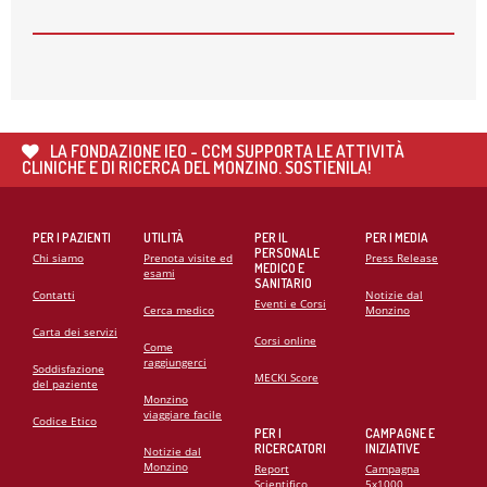
26
MAG
🌍 RIPARTE LA SECONDA FASE DEL PROGETTO DI
COOPERAZIONE SANITARIA IN ANGOLA
21
MAG
CARDIOMIOPATIE E GENETICA: L’INTERVENTO DEL
PROF. GIANFRANCO SINAGRA AL CONGRESSO
LA FONDAZIONE IEO - CCM SUPPORTA LE ATTIVITÀ
CARDIO MONZINO 2025
CLINICHE E DI RICERCA DEL MONZINO. SOSTIENILA!
PER I PAZIENTI
UTILITÀ
PER IL
PER I MEDIA
PERSONALE
Chi siamo
Prenota visite ed
Press Release
MEDICO E
esami
SANITARIO
Contatti
Notizie dal
Eventi e Corsi
Cerca medico
Monzino
Carta dei servizi
Corsi online
Come
raggiungerci
Soddisfazione
MECKI Score
del paziente
Monzino
viaggiare facile
Codice Etico
PER I
CAMPAGNE E
RICERCATORI
INIZIATIVE
Notizie dal
Monzino
Report
Campagna
Scientifico
5x1000