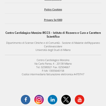
Policy Cookies
Privacy 5x1000
Centro Cardiologico Monzino IRCCS - Istituto di Ricovero e Cura a Carattere
Scientifico
Dipartimento di Scienze Cliniche e di Comunità - Sezione di Malattie dell’Apparato
Cardiovascolare
Università degli Studi di Milano
Centro Cardiologico Monzino
Via Carlo Parea, 4 - 20138 Milano
Tel. 02580021 Fax. 02504667
P.IVA 13055640158
Codice intermediario fatturazione elettronica A4707H7