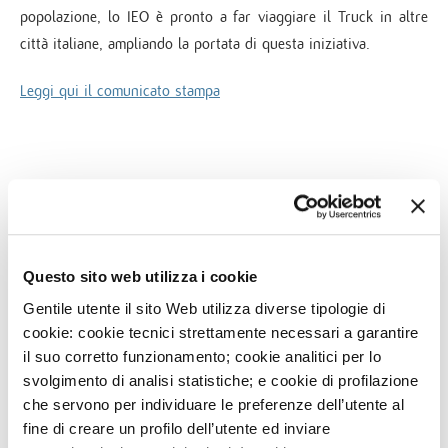
popolazione, lo IEO è pronto a far viaggiare il Truck in altre
città italiane, ampliando la portata di questa iniziativa.
Leggi qui il comunicato stampa
NEWS
3
AGO
Questo sito web utilizza i cookie
IEO E MONZINO, MODELLI DI OSPEDALI GREEN IN
Gentile utente il sito Web utilizza diverse tipologie di
ITALIA
cookie: cookie tecnici strettamente necessari a garantire
29
LUG
il suo corretto funzionamento; cookie analitici per lo
DIVENTA VOLONTARIO SOTTOVOCE: UN GESTO CHE
svolgimento di analisi statistiche; e cookie di profilazione
FA LA DIFFERENZA
che servono per individuare le preferenze dell’utente al
fine di creare un profilo dell’utente ed inviare
27
LUG