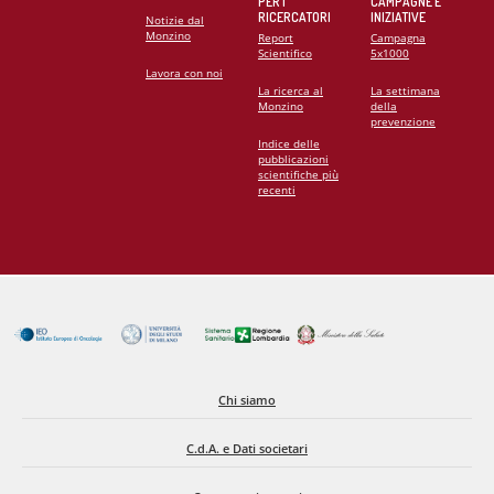
PER I
CAMPAGNE E
RICERCATORI
INIZIATIVE
Notizie dal
Monzino
Report
Campagna
Scientifico
5x1000
Lavora con noi
La ricerca al
La settimana
Monzino
della
prevenzione
Indice delle
pubblicazioni
scientifiche più
recenti
Chi siamo
C.d.A. e Dati societari