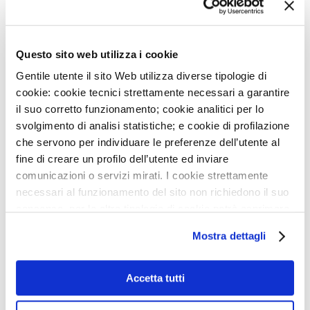
27
LUG
AVVISO: CHIUSURA SERVIZI
Questo sito web utilizza i cookie
8
LUG
Gentile utente il sito Web utilizza diverse tipologie di
NIGHT RUN MONZINO: PUNTO ISCRIZIONI GIOVEDÌ
cookie: cookie tecnici strettamente necessari a garantire
16/7
il suo corretto funzionamento; cookie analitici per lo
svolgimento di analisi statistiche; e cookie di profilazione
22
GIU
che servono per individuare le preferenze dell’utente al
ACCREDITAMENTO DELLA NOSTRA UOS DI RM
CARDIOVASCOLARE
fine di creare un profilo dell’utente ed inviare
comunicazioni o servizi mirati. I cookie strettamente
NEWSLETTER
22
GIU
necessari al funzionamento del sito non richiedono il suo
ONDATE DI CALORE, ALCUNI CONSIGLI PER
consenso, per le altre tipologie di cookie potrà esprimere
PRENDERSI CURA DEL CUORE
Iscriviti e ricevi le ultime news del
e gestire i suoi consensi tramite il banner dedicato.
Mostra dettagli
MONZINO
Qualora non volesse esprimere preferenze può chiudere
29
MAG
il banner cliccando sul tasto x; in tal caso potranno
AVVISO: CHIUSURA SERVIZI
essere utilizzati solo i cookie strettamente necessari al
Accetta tutti
28
MAG
funzionamento del sito. Per “Maggiori Informazioni” la
APERTE LE ISCRIZIONI PER I CORSI AUTUNNALI
invitiamo a prendere visione della nostra Cookies Policy