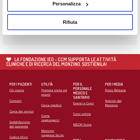
DELLA MONZINO IMAGING ACADEMY
Personalizza
26
MAG
Rifiuta
🌍 RIPARTE LA SECONDA FASE DEL PROGETTO DI
COOPERAZIONE SANITARIA IN ANGOLA
21
MAG
CARDIOMIOPATIE E GENETICA: L’INTERVENTO DEL
PROF. GIANFRANCO SINAGRA AL CONGRESSO
LA FONDAZIONE IEO - CCM SUPPORTA LE ATTIVITÀ
CARDIO MONZINO 2025
CLINICHE E DI RICERCA DEL MONZINO. SOSTIENILA!
PER I PAZIENTI
UTILITÀ
PER IL
PER I MEDIA
PERSONALE
Chi siamo
Prenota visite ed
Press Release
MEDICO E
esami
SANITARIO
Contatti
Notizie dal
Eventi e Corsi
Cerca medico
Monzino
Carta dei servizi
Corsi online
Come
raggiungerci
Soddisfazione
MECKI Score
del paziente
Monzino
viaggiare facile
Codice Etico