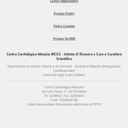
Come raggiungerci
Privacy Policy
Policy Cookies
Privacy 5x1000
Centro Cardiologico Monzino IRCCS - Istituto di Ricovero e Cura a Carattere
Scientifico
Dipartimento di Scienze Cliniche e di Comunità - Sezione di Malattie dell’Apparato
Cardiovascolare
Università degli Studi di Milano
Centro Cardiologico Monzino
Via Carlo Parea, 4 - 20138 Milano
Tel. 02580021 Fax. 02504667
P.IVA 13055640158
Codice intermediario fatturazione elettronica A4707H7