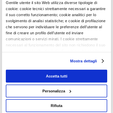
Gentile utente il sito Web utilizza diverse tipologie di
cookie: cookie tecnici strettamente necessari a garantire
il suo corretto funzionamento; cookie analitici per lo
svolgimento di analisi statistiche; e cookie di profilazione
NEWS
che servono per individuare le preferenze dell’utente al
3
AGO
fine di creare un profilo dell’utente ed inviare
IEO E MONZINO, MODELLI DI OSPEDALI GREEN IN
comunicazioni o servizi mirati. I cookie strettamente
ITALIA
necessari al funzionamento del sito non richiedono il suo
consenso, per le altre tipologie di cookie potrà esprimere
29
LUG
DIVENTA VOLONTARIO SOTTOVOCE: UN GESTO CHE
e gestire i suoi consensi tramite il banner dedicato.
Mostra dettagli
FA LA DIFFERENZA
Qualora non volesse esprimere preferenze può chiudere
il banner cliccando sul tasto x; in tal caso potranno
27
LUG
essere utilizzati solo i cookie strettamente necessari al
Accetta tutti
AVVISO: CHIUSURA SERVIZI
funzionamento del sito. Per “Maggiori Informazioni” la
invitiamo a prendere visione della nostra Cookies Policy
8
LUG
Personalizza
NIGHT RUN MONZINO: PUNTO ISCRIZIONI GIOVEDÌ
16/7
Rifiuta
22
GIU