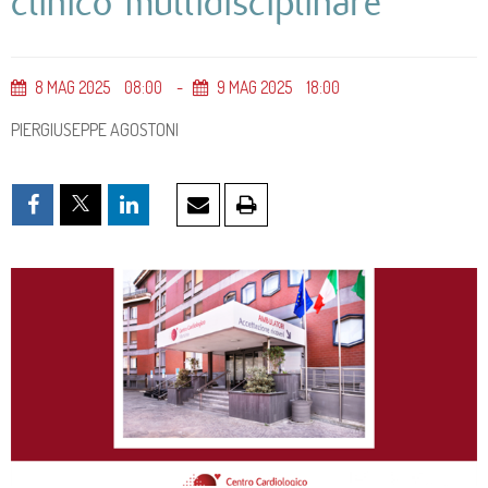
clinico multidisciplinare
8
MAG
2025
08
00
9
MAG
2025
18
00
PIERGIUSEPPE AGOSTONI