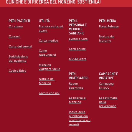
CLINICHE E DI RICERCA DEL MONZINO. SOSTIENILA!
PER I PAZIENTI
UTILITÀ
PER IL
PER I MEDIA
PERSONALE
Chi siamo
Prenota visite ed
Press Release
MEDICO E
esami
SANITARIO
Contatti
Notizie dal
Eventi e Corsi
Cerca medico
Monzino
Carta dei servizi
Corsi online
Come
raggiungerci
Soddisfazione
MECKI Score
del paziente
Monzino
viaggiare facile
Codice Etico
PER I
CAMPAGNE E
RICERCATORI
INIZIATIVE
Notizie dal
Monzino
Report
Campagna
Scientifico
5x1000
Lavora con noi
La ricerca al
La settimana
Monzino
della
prevenzione
Indice delle
pubblicazioni
scientifiche più
recenti