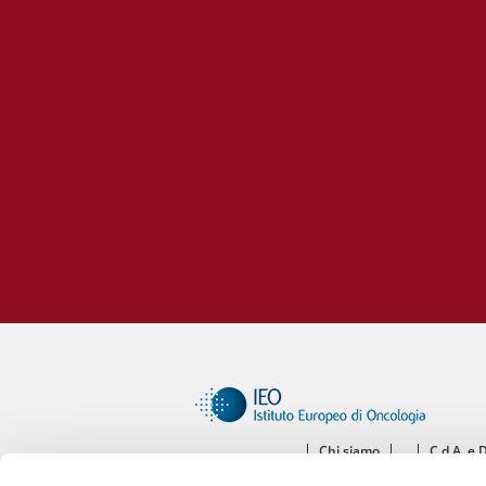
Chi siamo
C.d.A. e 
Ce