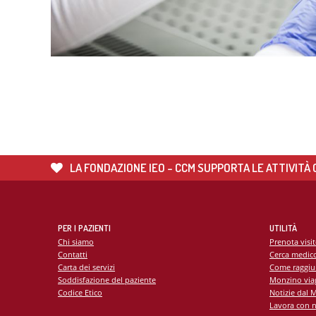
Unità
Metab
Banca
Monit
cardi
Malat
LA FONDAZIONE IEO - CCM SUPPORTA LE ATTIVITÀ C
PER I PAZIENTI
UTILITÀ
Chi siamo
Prenota visi
Contatti
Cerca medic
Carta dei servizi
Come raggiu
Soddisfazione del paziente
Monzino viag
Codice Etico
Notizie dal 
Lavora con n