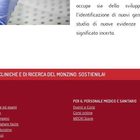
 di Diabetologia, Endocrinologia e Mal.
occupa sia dello svilupp
oliche
l’identificazione di nuovi gen
 dei tessuti cardiovascolari
studio di nuove evidenze pe
oraggio multiparametrico
orespiratorio
significato incerto.
tie Rare
LINICHE E DI RICERCA DEL MONZINO. SOSTIENILA!
PER IL PERSONALE MEDICO E SANITARIO
te ed esami
Eventi e Corsi
o
Corsi online
ngerci
MECKI Score
giare facile
Monzino
oi