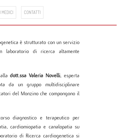
Sicurezza ISO 45001:2018
Ecocardiografia
enti
Piano di uguaglianza di genere
I MEDICI
CONTATTI
Radiologia
RM cardiovascolare
Radiologia Body
TC Cardiovascolare
genetica è strutturato con un servizio
Cardiologia dello Sport
n laboratorio di ricerca altamente
dalla
dott.ssa Valeria Novelli
, esperta
ata da un gruppo multidisciplinare
rcatori del Monzino che compongono il
orso diagnostico e terapeutico per
atia, cardiomiopatia e canalopatia su
aboratorio di Ricerca cardiogenetica si