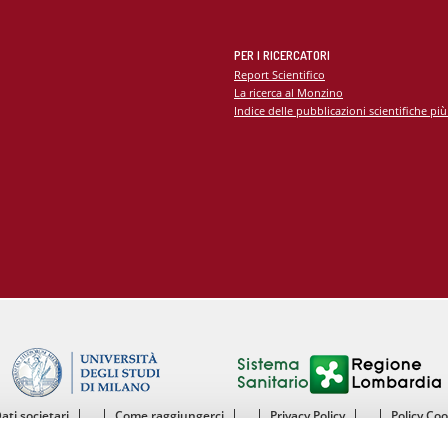
PER I RICERCATORI
Report Scientifico
La ricerca al Monzino
Indice delle pubblicazioni scientifiche più
Dati societari
Come raggiungerci
Privacy Policy
Policy Co
ntro Cardiologico Monzino IRCCS - Istituto di Ricovero e Cura a Carattere Scientif