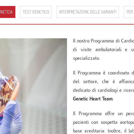
Cure Coronariche
erarsi al Monzino
ochirurgia mininvasiva ed Endoscopica
ologia
Indice delle pubblicazioni più rec
Cardiologia post intensiva
ENETICA
TEST GENETICO
INTERPRETAZIONE DELLE VARIANTI
PER 
 in carico paziente cronico
no Vein Center
logia critica
Linee Guida
Pronto soccorso
logia interventistica
DEL PAZIENTE
rgia cardiovascolare
ologia peri-operatoria e Imaging
dei servizi
Il nostro Programma di Cardio
ovascolare
sfazione del paziente
di visite ambulatoriali e u
edere documentazione clinica
specializzato.
cy
TICA E SERVIZI
Il Programma è coordinato 
ppler vascolare
del settore, che è affianc
da sforzo e Holter
dedicato di cardiologi e rice
amma di Cardiogenetica
atorio clinico
Genetic Heart Team
.
mbulatorio cardiovascolare
Il Programma offre un perc
ino Women
no Sport
pazienti con sospetta aortop
zio di Genetica
base ereditaria. Inoltre, il l