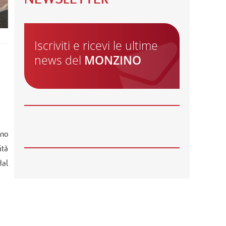
22
GIU
ONDATE DI CALORE, ALCUNI CONSIGLI
PER PRENDERSI CURA DEL CUORE
Iscriviti e ricevi le ultime
29
MAG
news del
MONZINO
AVVISO: CHIUSURA SERVIZI
28
MAG
APERTE LE ISCRIZIONI PER I CORSI
AUTUNNALI DELLA MONZINO
IMAGING ACADEMY
ano
26
MAG
ità
🌍 RIPARTE LA SECONDA FASE DEL
PROGETTO DI COOPERAZIONE
dal
SANITARIA IN ANGOLA
21
MAG
CARDIOMIOPATIE E GENETICA:
L’INTERVENTO DEL PROF.
GIANFRANCO SINAGRA AL