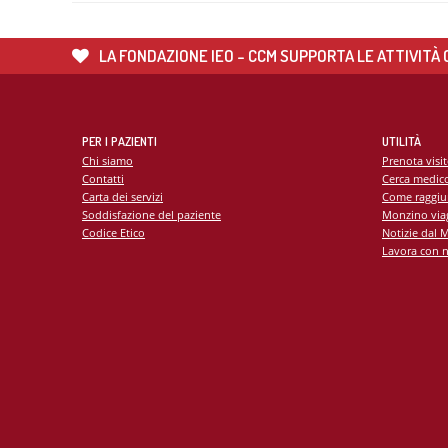
LA FONDAZIONE IEO - CCM SUPPORTA LE ATTIVITÀ C
PER I PAZIENTI
UTILITÀ
Chi siamo
Prenota visi
Contatti
Cerca medic
Carta dei servizi
Come raggiu
Soddisfazione del paziente
Monzino viag
Codice Etico
Notizie dal 
Lavora con n