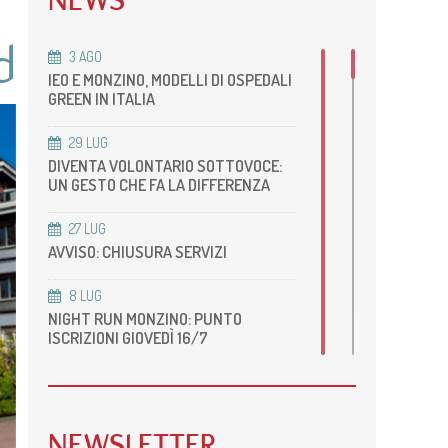
NEWS
Sicurezza ISO 45001:2018
che
peri-operatoria
enti
Piano di uguaglianza di genere
Ecocardiografia
d
3
AGO
Radiologia
IEO E MONZINO, MODELLI DI OSPEDALI
Risonanza magnetica
GREEN IN ITALIA
Radiologia Body
29
LUG
TC Cardiovascolare
DIVENTA VOLONTARIO SOTTOVOCE:
Cardiologia dello Sport
UN GESTO CHE FA LA DIFFERENZA
27
LUG
AVVISO: CHIUSURA SERVIZI
8
LUG
NIGHT RUN MONZINO: PUNTO
ISCRIZIONI GIOVEDÌ 16/7
22
GIU
ACCREDITAMENTO DELLA NOSTRA
UOS DI RM CARDIOVASCOLARE
NEWSLETTER