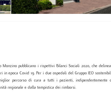
zio di Genetica
 di Diabetologia, Endocrinologia e Mal.
oliche
 dei tessuti cardiovascolari
oraggio multiparametrico
orespiratorio
tie Rare
 Monzino pubblicano i rispettivi Bilanci Sociali 2020, che deline
ntri in epoca Covid 19. Per i due ospedali del Gruppo IEO sostenibil
miglior percorso di cura a tutti i pazienti, indipendentemente 
anità regionale e dalla tempistica dei rimborsi.