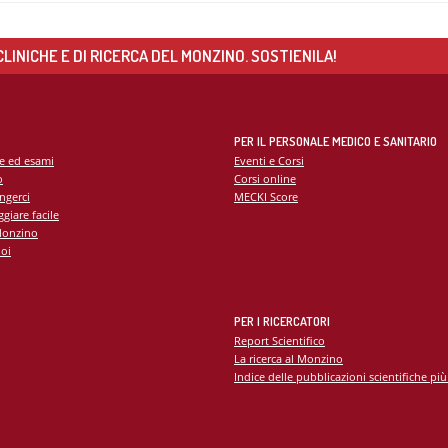
LINICHE E DI RICERCA DEL MONZINO. SOSTIENILA!
PER IL PERSONALE MEDICO E SANITARIO
te ed esami
Eventi e Corsi
o
Corsi online
ngerci
MECKI Score
giare facile
Monzino
oi
PER I RICERCATORI
Report Scientifico
La ricerca al Monzino
Indice delle pubblicazioni scientifiche più