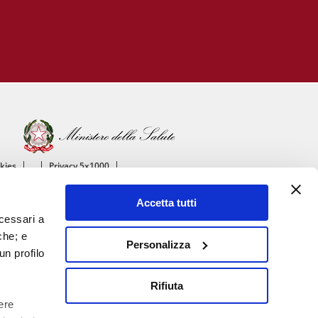
okies
Privacy 5x1000
ico
Accetta tutti
ascolare
ecessari a
che; e
Personalizza
un profilo
Rifiuta
ere