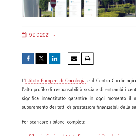
Servi
Unità
Metab
Banca
Monit
cardi
9
DIC
2021
Malat
L’
Istituto Europeo di Oncologia
e il Centro Cardiologico
l’alto profilo di responsabilità sociale di entrambi i ce
significa innanzitutto garantire in ogni momento il 
superamento dei tetti di prestazioni finanziabili dalla s
Per scaricare i bilanci completi: