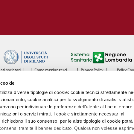
Dati societari
Come raggiungerci
Privacy Policy
Policy Co
ntro Cardiologico Monzino IRCCS - Istituto di Ricovero e Cura a Carattere Scientif
 cookie
mento di Scienze Cliniche e di Comunità - Sezione di Malattie dell’Apparato Cardiov
Università degli Studi di Milano
utilizza diverse tipologie di cookie: cookie tecnici strettamente n
nzionamento; cookie analitici per lo svolgimento di analisi statisti
Centro Cardiologico Monzino
ervono per individuare le preferenze dell’utente al fine di creare 
Via Carlo Parea, 4 - 20138 Milano
nicazioni o servizi mirati. I cookie strettamente necessari al
Tel. 02580021 Fax. 02504667
P.IVA 13055640158
richiedono il suo consenso, per le altre tipologie di cookie potrà
Codice intermediario fatturazione elettronica A4707H7
 consensi tramite il banner dedicato. Qualora non volesse esprim