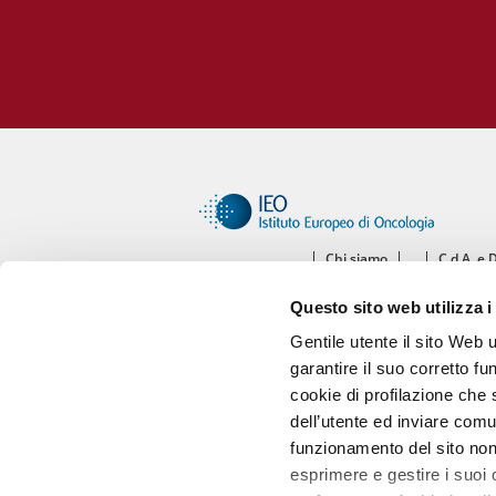
Chi siamo
C.d.A. e 
Ce
Questo sito web utilizza i
Diparti
Gentile utente il sito Web 
garantire il suo corretto fu
cookie di profilazione che s
dell’utente ed inviare comu
funzionamento del sito non 
esprimere e gestire i suoi