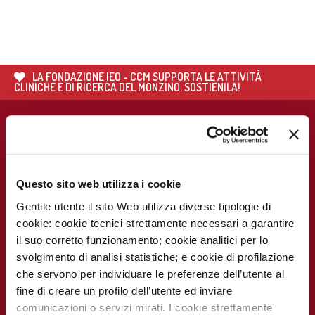
LA FONDAZIONE IEO - CCM SUPPORTA LE ATTIVITÀ
CLINICHE E DI RICERCA DEL MONZINO. SOSTIENILA!
PER I PAZIENTI
UTILITÀ
PER IL
PER I MEDIA
PERSONALE
Chi siamo
Prenota visite ed
Press Release
MEDICO E
esami
SANITARIO
Contatti
Notizie dal
Eventi e Corsi
Cerca medico
Monzino
Questo sito web utilizza i cookie
Carta dei servizi
Corsi online
Come
Gentile utente il sito Web utilizza diverse tipologie di
raggiungerci
Soddisfazione
cookie: cookie tecnici strettamente necessari a garantire
MECKI Score
del paziente
Monzino
il suo corretto funzionamento; cookie analitici per lo
viaggiare facile
Codice Etico
svolgimento di analisi statistiche; e cookie di profilazione
PER I
CAMPAGNE E
RICERCATORI
INIZIATIVE
Notizie dal
che servono per individuare le preferenze dell’utente al
Monzino
Report
Campagna
fine di creare un profilo dell’utente ed inviare
Scientifico
5x1000
Lavora con noi
comunicazioni o servizi mirati. I cookie strettamente