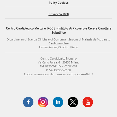
Policy Cookies
Privacy 5x1000
Centro Cardiologico Monzino IRCCS - Istituto di Ricovero e Cura a Carattere
Scientifico
Dipartimento di Scienze Cliniche e di Comunità - Sezione di Malattie dell’Apparato
Cardiovascolare
Università degli Studi di Milano
Centro Cardiologico Monzino
Via Carlo Parea, 4 - 20138 Milano
Tel. 02580021 Fax. 02504667
P.IVA 13055640158
Codice intermediario fatturazione elettronica A4707H7