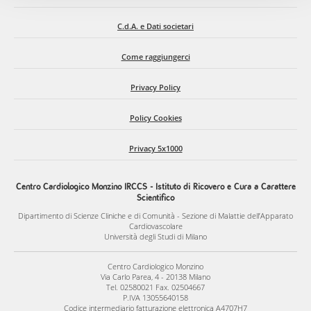
C.d.A. e Dati societari
Come raggiungerci
Privacy Policy
Policy Cookies
Privacy 5x1000
Centro Cardiologico Monzino IRCCS - Istituto di Ricovero e Cura a Carattere
Scientifico
Dipartimento di Scienze Cliniche e di Comunità - Sezione di Malattie dell’Apparato
Cardiovascolare
Università degli Studi di Milano
Centro Cardiologico Monzino
Via Carlo Parea, 4 - 20138 Milano
Tel. 02580021 Fax. 02504667
P.IVA 13055640158
Codice intermediario fatturazione elettronica A4707H7