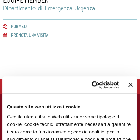
EQUIPE MEMBER
Dipartimento di Emergenza Urgenza
PUBMED
PRENOTA UNA VISITA
LA FONDAZIONE IEO - CCM SUPPORTA LE ATTIVITÀ
CLINICHE E DI RICERCA DEL MONZINO. SOSTIENILA!
Questo sito web utilizza i cookie
PER I PAZIENTI
UTILITÀ
PER IL
PER I MEDIA
PERSONALE
Chi siamo
Prenota visite ed
Press Release
Gentile utente il sito Web utilizza diverse tipologie di
MEDICO E
esami
SANITARIO
cookie: cookie tecnici strettamente necessari a garantire
Contatti
Notizie dal
Eventi e Corsi
Cerca medico
Monzino
il suo corretto funzionamento; cookie analitici per lo
Carta dei servizi
Corsi online
svolgimento di analisi statistiche; e cookie di profilazione