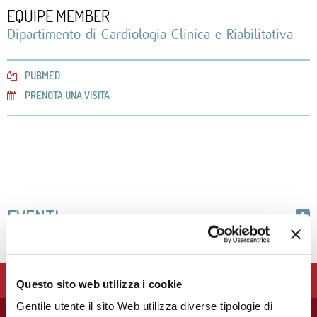
EQUIPE MEMBER
Dipartimento di Cardiologia Clinica e Riabilitativa
PUBMED
PRENOTA UNA VISITA
EVENTI
28
MAG
2019
30
MAG
2019
LA FONDAZIONE IEO - CCM SUPPORTA LE ATTIVITÀ
FOCUS ON: IL PAZIENTE
Questo sito web utilizza i cookie
CLINICHE E DI RICERCA DEL MONZINO. SOSTIENILA!
SCOMPENSATO IN TERAPIA
Gentile utente il sito Web utilizza diverse tipologie di
ANTICOAGULANTE DAL