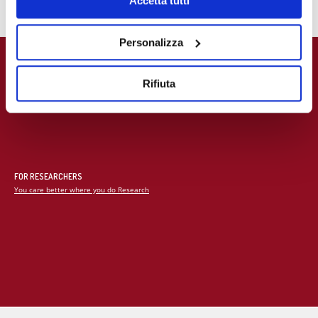
Accetta tutti
funzionamento del sito. Per “Maggiori Informazioni” la
invitiamo a prendere visione della nostra Cookies Policy
Personalizza
FOR THE PATIENT
FOR DOCTORS & ALUMNI
Contact
MECKI Score
Rifiuta
International Patient Office
FOR RESEARCHERS
You care better where you do Research