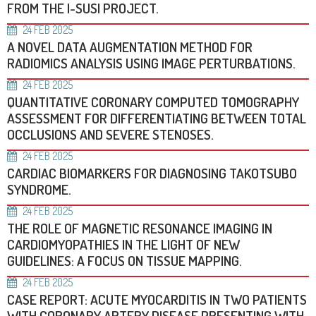
FROM THE I-SUSI PROJECT.
24
FEB
2025
A NOVEL DATA AUGMENTATION METHOD FOR
RADIOMICS ANALYSIS USING IMAGE PERTURBATIONS.
24
FEB
2025
QUANTITATIVE CORONARY COMPUTED TOMOGRAPHY
ASSESSMENT FOR DIFFERENTIATING BETWEEN TOTAL
OCCLUSIONS AND SEVERE STENOSES.
24
FEB
2025
CARDIAC BIOMARKERS FOR DIAGNOSING TAKOTSUBO
SYNDROME.
24
FEB
2025
THE ROLE OF MAGNETIC RESONANCE IMAGING IN
CARDIOMYOPATHIES IN THE LIGHT OF NEW
GUIDELINES: A FOCUS ON TISSUE MAPPING.
24
FEB
2025
CASE REPORT: ACUTE MYOCARDITIS IN TWO PATIENTS
WITH CORONARY ARTERY DISEASE PRESENTING WITH