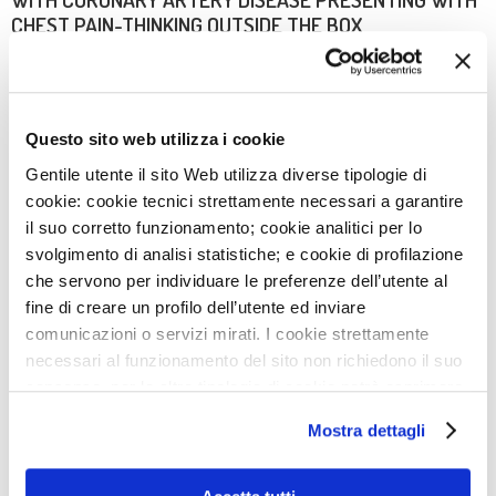
CHEST PAIN-THINKING OUTSIDE THE BOX
24
FEB
2025
PRE- AND POST-PROCEDURAL CARDIAC IMAGING (CT
AND MRI) IN ELECTROPHYSIOLOGY: A CLINICAL
CONSENSUS STATEMENT OF THE EUROPEAN HEART
Questo sito web utilizza i cookie
RHYTHM ASSOCIATION (EHRA) AND EUROPEAN
Gentile utente il sito Web utilizza diverse tipologie di
ASSOCIATION OF CARDIOVASCULAR IMAGING (EACVI)
cookie: cookie tecnici strettamente necessari a garantire
OF THE ESC
il suo corretto funzionamento; cookie analitici per lo
24
FEB
2025
svolgimento di analisi statistiche; e cookie di profilazione
GLP-1-RA AND HEART FAILURE-RELATED OUTCOMES IN
che servono per individuare le preferenze dell’utente al
PATIENTS WITH AND WITHOUT HISTORY OF HEART
fine di creare un profilo dell’utente ed inviare
FAILURE: AN UPDATED SYSTEMATIC REVIEW AND
comunicazioni o servizi mirati. I cookie strettamente
META-ANALYSIS
necessari al funzionamento del sito non richiedono il suo
consenso, per le altre tipologie di cookie potrà esprimere
e gestire i suoi consensi tramite il banner dedicato.
1
2
3
4
5
6
7
8
Mostra dettagli
Qualora non volesse esprimere preferenze può chiudere
il banner cliccando sul tasto x; in tal caso potranno
9
10
essere utilizzati solo i cookie strettamente necessari al