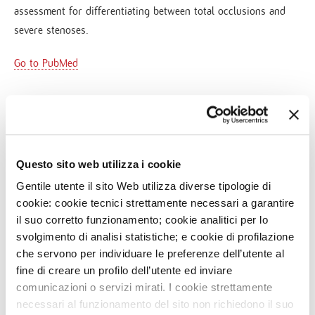
assessment for differentiating between total occlusions and
severe stenoses.
Go to PubMed
Questo sito web utilizza i cookie
NEWS
Gentile utente il sito Web utilizza diverse tipologie di
16
FEB
cookie: cookie tecnici strettamente necessari a garantire
DISCOVER MONZINO' TRAINING SEASON 2020 IN
CARDIOVASCULAR IMAGING
il suo corretto funzionamento; cookie analitici per lo
svolgimento di analisi statistiche; e cookie di profilazione
29
MAR
che servono per individuare le preferenze dell’utente al
THE MULTI-CENTRIC ONYX ONE STUDY FOR BETTER
fine di creare un profilo dell’utente ed inviare
PROTECTION OF HIGH RISK OF BLEEDING CV
comunicazioni o servizi mirati. I cookie strettamente
PATIENTS
necessari al funzionamento del sito non richiedono il suo