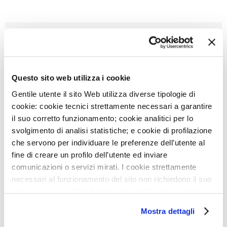
NEWS
16
FEB
DISCOVER MONZINO' TRAINING SEASON 2020 IN
CARDIOVASCULAR IMAGING
Questo sito web utilizza i cookie
Gentile utente il sito Web utilizza diverse tipologie di
29
MAR
cookie: cookie tecnici strettamente necessari a garantire
THE MULTI-CENTRIC ONYX ONE STUDY FOR BETTER
PROTECTION OF HIGH RISK OF BLEEDING CV
il suo corretto funzionamento; cookie analitici per lo
PATIENTS
svolgimento di analisi statistiche; e cookie di profilazione
che servono per individuare le preferenze dell’utente al
5
MAR
fine di creare un profilo dell’utente ed inviare
PARADOXICAL ARTIFICIAL CORDS TECHNIQUE TO
comunicazioni o servizi mirati. I cookie strettamente
TREAT SAM IN HOCM
necessari al funzionamento del sito non richiedono il suo
consenso, per le altre tipologie di cookie potrà esprimere
26
FEB
INCREMENTAL DIAGNOSTIC VALUE OF STRESS CT
e gestire i suoi consensi tramite il banner dedicato.
Mostra dettagli
PERFUSION IN INTERMEDIATE- TO HIGH-RISK
Qualora non volesse esprimere preferenze può chiudere
SYMPTOMATIC PATIENTS SUSPECTED OF CAD