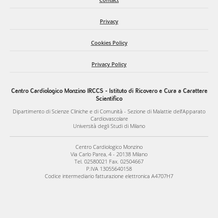
Privacy
Cookies Policy
Privacy Policy
Centro Cardiologico Monzino IRCCS - Istituto di Ricovero e Cura a Carattere
Scientifico
Dipartimento di Scienze Cliniche e di Comunità - Sezione di Malattie dell’Apparato
Cardiovascolare
Università degli Studi di Milano
Centro Cardiologico Monzino
Via Carlo Parea, 4 - 20138 Milano
Tel. 02580021 Fax. 02504667
P.IVA 13055640158
Codice intermediario fatturazione elettronica A4707H7