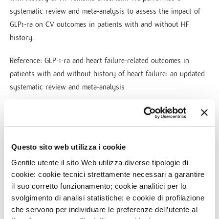
systematic review and meta-analysis to assess the impact of
GLP1-ra on CV outcomes in patients with and without HF
history.
Reference: GLP-1-ra and heart failure-related outcomes in
patients with and without history of heart failure: an updated
systematic review and meta-analysis
Go to PubMed
Questo sito web utilizza i cookie
Gentile utente il sito Web utilizza diverse tipologie di
cookie: cookie tecnici strettamente necessari a garantire
NEWS
il suo corretto funzionamento; cookie analitici per lo
svolgimento di analisi statistiche; e cookie di profilazione
16
FEB
DISCOVER MONZINO' TRAINING SEASON 2020 IN
che servono per individuare le preferenze dell’utente al
CARDIOVASCULAR IMAGING