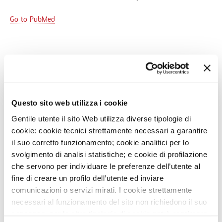
Go to PubMed
NEWS
Questo sito web utilizza i cookie
16
FEB
Gentile utente il sito Web utilizza diverse tipologie di
DISCOVER MONZINO' TRAINING SEASON 2020 IN
CARDIOVASCULAR IMAGING
cookie: cookie tecnici strettamente necessari a garantire
il suo corretto funzionamento; cookie analitici per lo
29
MAR
svolgimento di analisi statistiche; e cookie di profilazione
THE MULTI-CENTRIC ONYX ONE STUDY FOR BETTER
che servono per individuare le preferenze dell’utente al
PROTECTION OF HIGH RISK OF BLEEDING CV
PATIENTS
fine di creare un profilo dell’utente ed inviare
comunicazioni o servizi mirati. I cookie strettamente
5
MAR
necessari al funzionamento del sito non richiedono il suo
PARADOXICAL ARTIFICIAL CORDS TECHNIQUE TO
consenso, per le altre tipologie di cookie potrà esprimere
TREAT SAM IN HOCM