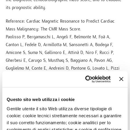
its prognostic ability.
Reference: Cardiac Magnetic Resonance to Predict Cardiac
Mass Malignancy: The CMR Mass Score.
Paolisso P, Bergamaschi L, Angeli F, Belmonte M, Foà A,
Canton L, Fedele D, Armillotta M, Sansonetti A, Bodega F,
Amicone S, Suma N, Gallinoro E, Attinà D, Niro F, Rucci P,
Gherbesi E, Carugo S, Musthaq S, Baggiano A, Pavon AG,
Guglielmo M, Conte E, Andreini D, Pontone G, Lovato L, Pizzi
C. Circ Cardiovasc Imaging. 2024 Mar;17(3):e016115.
Go to PubMed
Questo sito web utilizza i cookie
Gentile utente il sito Web utilizza diverse tipologie di
cookie: cookie tecnici strettamente necessari a garantire
il suo corretto funzionamento; cookie analitici per lo
svolgimento di analisi statistiche; e cookie di profilazione