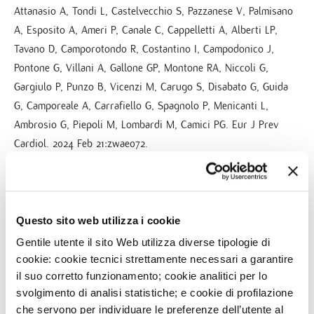
Attanasio A, Tondi L, Castelvecchio S, Pazzanese V, Palmisano
A, Esposito A, Ameri P, Canale C, Cappelletti A, Alberti LP,
Tavano D, Camporotondo R, Costantino I, Campodonico J,
Pontone G, Villani A, Gallone GP, Montone RA, Niccoli G,
Gargiulo P, Punzo B, Vicenzi M, Carugo S, Disabato G, Guida
G, Camporeale A, Carrafiello G, Spagnolo P, Menicanti L,
Ambrosio G, Piepoli M, Lombardi M, Camici PG. Eur J Prev
Cardiol. 2024 Feb 21:zwae072.
Go to PubMed
Questo sito web utilizza i cookie
Gentile utente il sito Web utilizza diverse tipologie di
cookie: cookie tecnici strettamente necessari a garantire
il suo corretto funzionamento; cookie analitici per lo
NEWS
svolgimento di analisi statistiche; e cookie di profilazione
16
FEB
che servono per individuare le preferenze dell’utente al