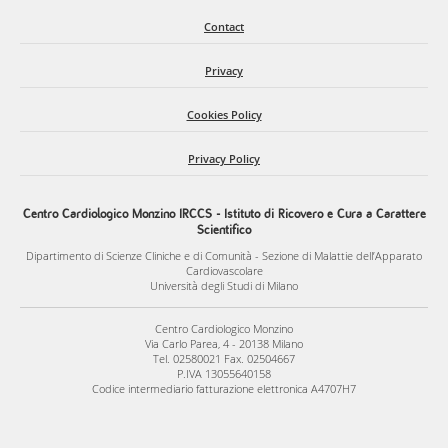
Contact
Privacy
Cookies Policy
Privacy Policy
Centro Cardiologico Monzino IRCCS - Istituto di Ricovero e Cura a Carattere
Scientifico
Dipartimento di Scienze Cliniche e di Comunità - Sezione di Malattie dell’Apparato
Cardiovascolare
Università degli Studi di Milano
Centro Cardiologico Monzino
Via Carlo Parea, 4 - 20138 Milano
Tel. 02580021 Fax. 02504667
P.IVA 13055640158
Codice intermediario fatturazione elettronica A4707H7