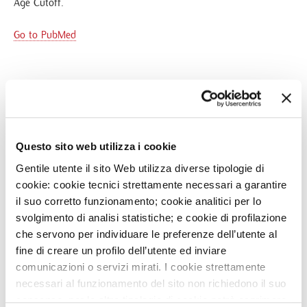
Age Cutoff.
Go to PubMed
NEWS
Questo sito web utilizza i cookie
16
FEB
Gentile utente il sito Web utilizza diverse tipologie di
DISCOVER MONZINO' TRAINING SEASON 2020 IN
cookie: cookie tecnici strettamente necessari a garantire
CARDIOVASCULAR IMAGING
il suo corretto funzionamento; cookie analitici per lo
29
MAR
svolgimento di analisi statistiche; e cookie di profilazione
THE MULTI-CENTRIC ONYX ONE STUDY FOR BETTER
che servono per individuare le preferenze dell’utente al
PROTECTION OF HIGH RISK OF BLEEDING CV
fine di creare un profilo dell’utente ed inviare
PATIENTS
comunicazioni o servizi mirati. I cookie strettamente
necessari al funzionamento del sito non richiedono il suo
5
MAR
PARADOXICAL ARTIFICIAL CORDS TECHNIQUE TO
consenso, per le altre tipologie di cookie potrà esprimere