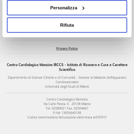
invitiamo a prendere visione della nostra Cookies Policy
Personalizza
Contact
Privacy
Rifiuta
Cookies Policy
Privacy Policy
Centro Cardiologico Monzino IRCCS - Istituto di Ricovero e Cura a Carattere
Scientifico
Dipartimento di Scienze Cliniche e di Comunità - Sezione di Malattie dell’Apparato
Cardiovascolare
Università degli Studi di Milano
Centro Cardiologico Monzino
Via Carlo Parea, 4 - 20138 Milano
Tel. 02580021 Fax. 02504667
P.IVA 13055640158
Codice intermediario fatturazione elettronica A4707H7