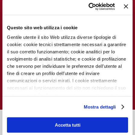
FOR THE PATIENT
FOR DOCTORS & ALUMNI
Contact
MECKI Score
International Patient Office
Questo sito web utilizza i cookie
Gentile utente il sito Web utilizza diverse tipologie di
cookie: cookie tecnici strettamente necessari a garantire
il suo corretto funzionamento; cookie analitici per lo
FOR RESEARCHERS
svolgimento di analisi statistiche; e cookie di profilazione
You care better where you do Research
che servono per individuare le preferenze dell’utente al
fine di creare un profilo dell’utente ed inviare
comunicazioni o servizi mirati. I cookie strettamente
necessari al funzionamento del sito non richiedono il suo
consenso, per le altre tipologie di cookie potrà esprimere
e gestire i suoi consensi tramite il banner dedicato.
Mostra dettagli
Qualora non volesse esprimere preferenze può chiudere
il banner cliccando sul tasto x; in tal caso potranno
essere utilizzati solo i cookie strettamente necessari al
Accetta tutti
funzionamento del sito. Per “Maggiori Informazioni” la