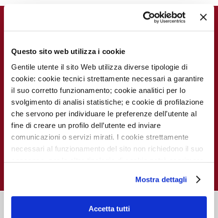
FOR THE PATIENT
FOR DOCTORS & ALUMNI
Contact
MECKI Score
International Patient Office
Questo sito web utilizza i cookie
Gentile utente il sito Web utilizza diverse tipologie di
cookie: cookie tecnici strettamente necessari a garantire
il suo corretto funzionamento; cookie analitici per lo
svolgimento di analisi statistiche; e cookie di profilazione
FOR RESEARCHERS
You care better where you do Research
che servono per individuare le preferenze dell’utente al
fine di creare un profilo dell’utente ed inviare
comunicazioni o servizi mirati. I cookie strettamente
necessari al funzionamento del sito non richiedono il suo
consenso, per le altre tipologie di cookie potrà esprimere
e gestire i suoi consensi tramite il banner dedicato.
Mostra dettagli
Qualora non volesse esprimere preferenze può chiudere
il banner cliccando sul tasto x; in tal caso potranno
essere utilizzati solo i cookie strettamente necessari al
Accetta tutti