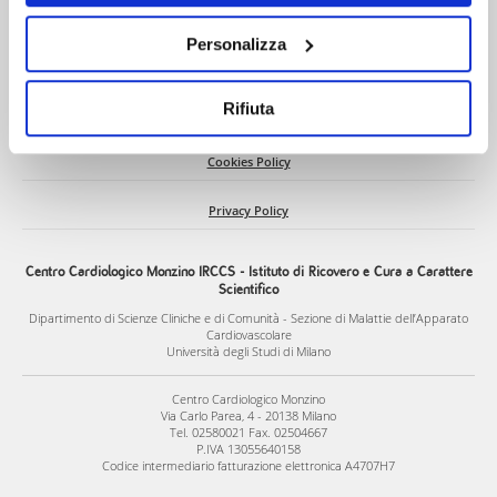
funzionamento del sito. Per “Maggiori Informazioni” la
invitiamo a prendere visione della nostra Cookies Policy
Personalizza
Contact
Rifiuta
Privacy
Cookies Policy
Privacy Policy
Centro Cardiologico Monzino IRCCS - Istituto di Ricovero e Cura a Carattere
Scientifico
Dipartimento di Scienze Cliniche e di Comunità - Sezione di Malattie dell’Apparato
Cardiovascolare
Università degli Studi di Milano
Centro Cardiologico Monzino
Via Carlo Parea, 4 - 20138 Milano
Tel. 02580021 Fax. 02504667
P.IVA 13055640158
Codice intermediario fatturazione elettronica A4707H7