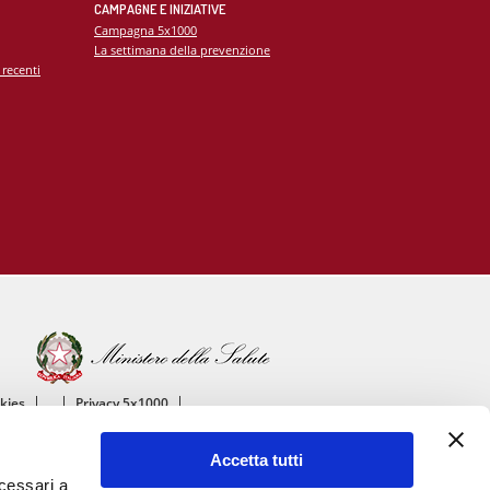
CAMPAGNE E INIZIATIVE
Campagna 5x1000
La settimana della prevenzione
 recenti
okies
Privacy 5x1000
ico
Accetta tutti
ascolare
ecessari a