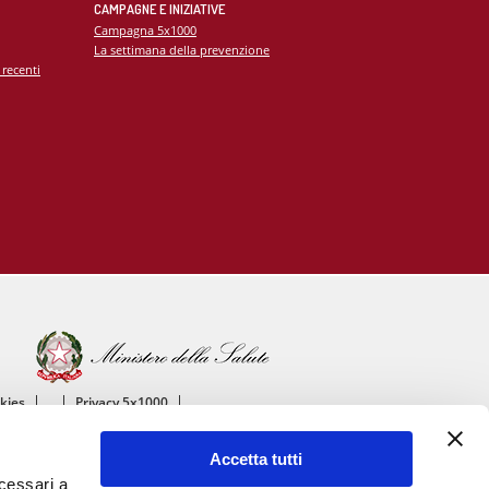
CAMPAGNE E INIZIATIVE
Campagna 5x1000
La settimana della prevenzione
 recenti
okies
Privacy 5x1000
ico
Accetta tutti
ascolare
ecessari a