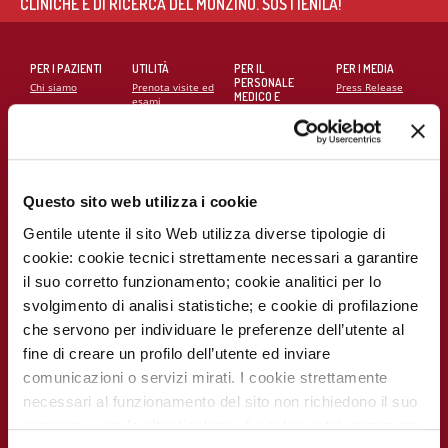
CLINICHE E DI RICERCA DEL MONZINO. SOSTIENILA!
PER I PAZIENTI
UTILITÀ
PER IL
PER I MEDIA
PERSONALE
Chi siamo
Prenota visite ed
Press Release
MEDICO E
esami
SANITARIO
Contatti
Notizie dal
Eventi e Corsi
Cerca medico
Monzino
Carta dei servizi
Corsi online
Come
raggiungerci
Soddisfazione
MECKI Score
Questo sito web utilizza i cookie
del paziente
Monzino
viaggiare facile
Gentile utente il sito Web utilizza diverse tipologie di
Codice Etico
PER I
CAMPAGNE E
cookie: cookie tecnici strettamente necessari a garantire
RICERCATORI
INIZIATIVE
Notizie dal
Monzino
il suo corretto funzionamento; cookie analitici per lo
Report
Campagna
Scientifico
5x1000
svolgimento di analisi statistiche; e cookie di profilazione
Lavora con noi
che servono per individuare le preferenze dell’utente al
La ricerca al
La settimana
Monzino
della
fine di creare un profilo dell’utente ed inviare
prevenzione
comunicazioni o servizi mirati. I cookie strettamente
Indice delle
pubblicazioni
necessari al funzionamento del sito non richiedono il suo
scientifiche più
recenti
consenso, per le altre tipologie di cookie potrà esprimere