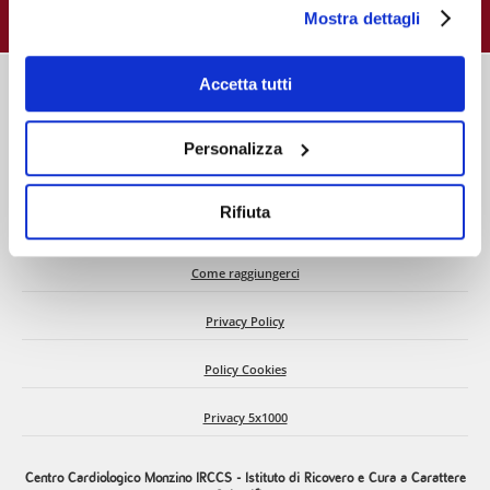
e gestire i suoi consensi tramite il banner dedicato.
Mostra dettagli
Qualora non volesse esprimere preferenze può chiudere
il banner cliccando sul tasto x; in tal caso potranno
essere utilizzati solo i cookie strettamente necessari al
Accetta tutti
funzionamento del sito. Per “Maggiori Informazioni” la
invitiamo a prendere visione della nostra Cookies Policy
Personalizza
Chi siamo
Rifiuta
C.d.A. e Dati societari
Come raggiungerci
Privacy Policy
Policy Cookies
Privacy 5x1000
Centro Cardiologico Monzino IRCCS - Istituto di Ricovero e Cura a Carattere