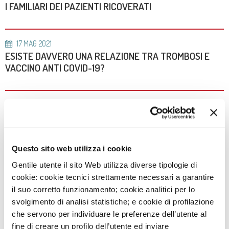
I FAMILIARI DEI PAZIENTI RICOVERATI
17
MAG
2021
ESISTE DAVVERO UNA RELAZIONE TRA TROMBOSI E
VACCINO ANTI COVID-19?
22
APR
2021
L'IMPORTANZA DELLA PREVENZIONE DOPO UN EVENTO
CORONARICO
Questo sito web utilizza i cookie
Gentile utente il sito Web utilizza diverse tipologie di
12
APR
2021
DATA BREACH - AVVISO PER I PAZIENTI E GLI UTENTI
cookie: cookie tecnici strettamente necessari a garantire
il suo corretto funzionamento; cookie analitici per lo
svolgimento di analisi statistiche; e cookie di profilazione
che servono per individuare le preferenze dell’utente al
fine di creare un profilo dell’utente ed inviare