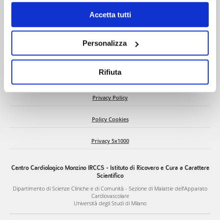
il banner cliccando sul tasto x; in tal caso potranno
essere utilizzati solo i cookie strettamente necessari al
Accetta tutti
funzionamento del sito. Per “Maggiori Informazioni” la
Chi siamo
invitiamo a prendere visione della nostra Cookies Policy
Personalizza
C.d.A. e Dati societari
Rifiuta
Come raggiungerci
Privacy Policy
Policy Cookies
Privacy 5x1000
Centro Cardiologico Monzino IRCCS - Istituto di Ricovero e Cura a Carattere
Scientifico
Dipartimento di Scienze Cliniche e di Comunità - Sezione di Malattie dell’Apparato
Cardiovascolare
Università degli Studi di Milano