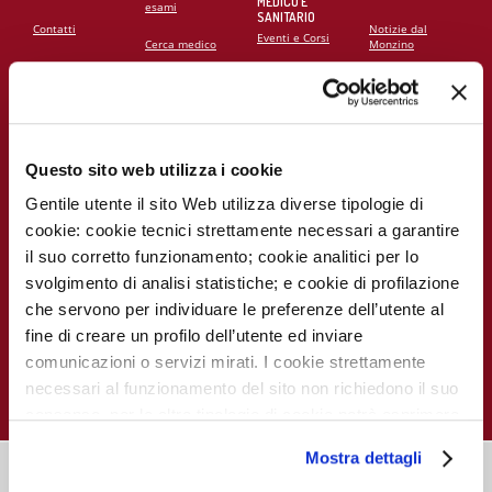
MEDICO E
esami
SANITARIO
Contatti
Notizie dal
Eventi e Corsi
Cerca medico
Monzino
Carta dei servizi
Corsi online
Come
raggiungerci
Soddisfazione
MECKI Score
del paziente
Monzino
viaggiare facile
Codice Etico
Questo sito web utilizza i cookie
PER I
CAMPAGNE E
RICERCATORI
INIZIATIVE
Notizie dal
Monzino
Gentile utente il sito Web utilizza diverse tipologie di
Report
Campagna
Scientifico
5x1000
cookie: cookie tecnici strettamente necessari a garantire
Lavora con noi
il suo corretto funzionamento; cookie analitici per lo
La ricerca al
La settimana
Monzino
della
svolgimento di analisi statistiche; e cookie di profilazione
prevenzione
che servono per individuare le preferenze dell’utente al
Indice delle
pubblicazioni
fine di creare un profilo dell’utente ed inviare
scientifiche più
recenti
comunicazioni o servizi mirati. I cookie strettamente
necessari al funzionamento del sito non richiedono il suo
consenso, per le altre tipologie di cookie potrà esprimere
e gestire i suoi consensi tramite il banner dedicato.
Mostra dettagli
Qualora non volesse esprimere preferenze può chiudere