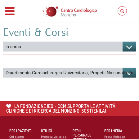
Eventi & Corsi
LA FONDAZIONE IEO - CCM SUPPORTA LE ATTIVITÀ
CLINICHE E DI RICERCA DEL MONZINO. SOSTIENILA!
PER I PAZIENTI
UTILITÀ
PER IL
PER I MEDIA
PERSONALE
Chi siamo
Prenota visite ed
Press Release