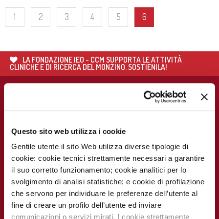
1
2
3
4
5
6
LA FONDAZIONE IEO - CCM SUPPORTA LE ATTIVITÀ
CLINICHE E DI RICERCA DEL MONZINO. SOSTIENILA!
PER I PAZIENTI
UTILITÀ
PER IL
PER I MEDIA
PERSONALE
Chi siamo
Prenota visite ed
Press Release
MEDICO E
esami
SANITARIO
Contatti
Notizie dal
Eventi e Corsi
Questo sito web utilizza i cookie
Cerca medico
Monzino
Carta dei servizi
Corsi online
Gentile utente il sito Web utilizza diverse tipologie di
Come
raggiungerci
Soddisfazione
cookie: cookie tecnici strettamente necessari a garantire
MECKI Score
del paziente
il suo corretto funzionamento; cookie analitici per lo
Monzino
viaggiare facile
Codice Etico
svolgimento di analisi statistiche; e cookie di profilazione
PER I
CAMPAGNE E
che servono per individuare le preferenze dell’utente al
RICERCATORI
INIZIATIVE
Notizie dal
Monzino
Report
Campagna
fine di creare un profilo dell’utente ed inviare
Scientifico
5x1000
comunicazioni o servizi mirati. I cookie strettamente
Lavora con noi