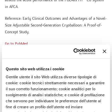
in AFCA.
Reference: Early Clinical Outcomes and Advantages of a Novel-
Size Adjustable Second-Generation Cryoballoon: A Proof-of-
Concept Study.
Go to PubMed
Questo sito web utilizza i cookie
Gentile utente il sito Web utilizza diverse tipologie di
NEWS
cookie: cookie tecnici strettamente necessari a garantire
il suo corretto funzionamento; cookie analitici per lo
16
FEB
DISCOVER MONZINO' TRAINING SEASON 2020 IN
svolgimento di analisi statistiche; e cookie di profilazione
CARDIOVASCULAR IMAGING
che servono per individuare le preferenze dell’utente al
fine di creare un profilo dell’utente ed inviare
29
MAR