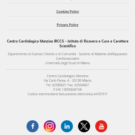
Cookies Policy
Privacy Policy
Centro Cardiologico Monzino IRCCS - Istituto di Ricovero e Cura a Carattere
Scientifico
Dipartimento di Scienze Cliniche e di Comunità - Sezione di Malattie dell’Apparato
Cardiovascolare
Università degli Studi di Milano
Centro Cardiologico Monzino
Via Carlo Parea, 4 - 20138 Milano
Tel. 02580021 Fax. 02504667
P.IVA 13055640158
Codice intermediario fatturazione elettronica A4707H7