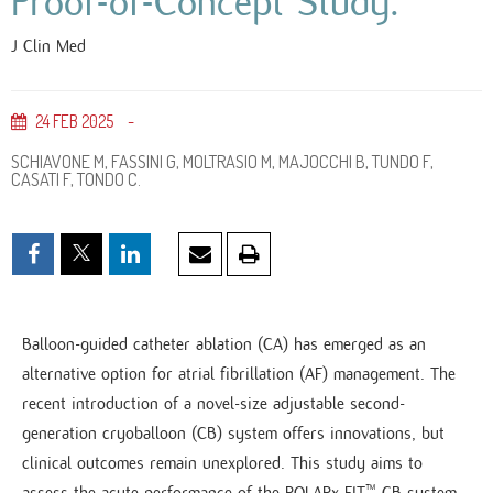
Proof-of-Concept Study.
J Clin Med
24
FEB
2025
SCHIAVONE M, FASSINI G, MOLTRASIO M, MAJOCCHI B, TUNDO F,
CASATI F, TONDO C.
Balloon-guided catheter ablation (CA) has emerged as an
alternative option for atrial fibrillation (AF) management. The
recent introduction of a novel-size adjustable second-
generation cryoballoon (CB) system offers innovations, but
clinical outcomes remain unexplored. This study aims to
assess the acute performance of the POLARx FIT™ CB system